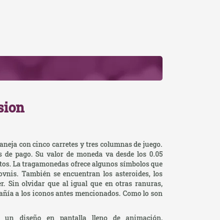
sion
aneja con cinco carretes y tres columnas de juego.
s de pago. Su valor de moneda va desde los 0.05
itos. La tragamonedas ofrece algunos símbolos que
vnis. También se encuentran los asteroides, los
r. Sin olvidar que al igual que en otras ranuras,
pañía a los iconos antes mencionados. Como lo son
e un diseño en pantalla lleno de animación,