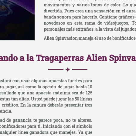
movimientos y varios tonos de color. Lo que
divertida. Pues crea una sensación en el aura
banda sonora para hacerlo. Contiene gráficos 
novedosos en esta rama de videojuegos. To
personajes más extraños, a la vista del jugador
Alien Spinvasion maneja el uso de bonificadore
ando a la Tragaperras Alien Spinva
astará con usar algunas apuestas fuertes para
ra jugar, así como la opción de jugar hasta 10
resultado que una apuesta máxima sea de 125
estas tan altas. Usted puede jugar las 50 líneas
 créditos. En la ranura deberás presentar tres
nancia.
dad de ganancia te parece poca, no te alteres.
onificadores para ti. Iniciando con el símbolo
 cualquier línea ganadora que manejes. Ya que