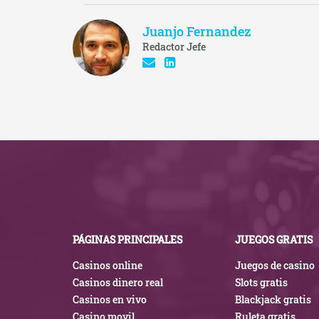
Juanjo Fernandez
Redactor Jefe
PÁGINAS PRINCIPALES
JUEGOS GRATIS
Casinos online
Juegos de casino
Casinos dinero real
Slots gratis
Casinos en vivo
Blackjack gratis
Casino movil
Ruleta gratis