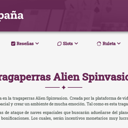
Reseñas
Slots
Ruleta
ragaperras Alien Spinvasi
rra en la tragaperras Alien Spinvasion. Creada por la plataforma de 
pacial y crear un ambiente de mucha emoción. Tal como es esta trag
das de ataque de naves espaciales que buscarán adueñarse del planet
y bonificaciones. Los cuales, serán incentivos monetarios muy lucra