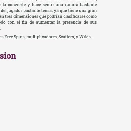
 la convierte y hace sentir una ranura bastante
 del jugador bastante tensa, ya que tiene una gran
en tres dimensiones que podrían clasificarse como
do con el fin de aumentar la presencia de sus
.
s Free Spins, multiplicadores, Scatters, y Wilds.
sion