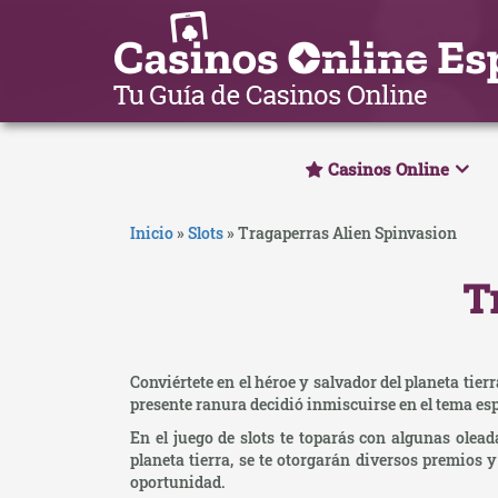
Casinos Online
Inicio
»
Slots
»
Tragaperras Alien Spinvasion
T
Conviértete en el héroe y salvador del planeta tie
presente ranura decidió inmiscuirse en el tema es
En el juego de slots te toparás con algunas olea
planeta tierra, se te otorgarán diversos premios 
oportunidad.