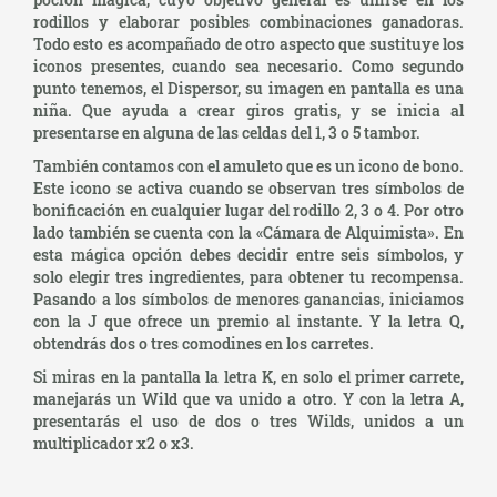
rodillos y elaborar posibles combinaciones ganadoras.
Todo esto es acompañado de otro aspecto que sustituye los
iconos presentes, cuando sea necesario. Como segundo
punto tenemos, el Dispersor, su imagen en pantalla es una
niña. Que ayuda a crear giros gratis, y se inicia al
presentarse en alguna de las celdas del 1, 3 o 5 tambor.
También contamos con el amuleto que es un icono de bono.
Este icono se activa cuando se observan tres símbolos de
bonificación en cualquier lugar del rodillo 2, 3 o 4. Por otro
lado también se cuenta con la «Cámara de Alquimista». En
esta mágica opción debes decidir entre seis símbolos, y
solo elegir tres ingredientes, para obtener tu recompensa.
Pasando a los símbolos de menores ganancias, iniciamos
con la J que ofrece un premio al instante. Y la letra Q,
obtendrás dos o tres comodines en los carretes.
Si miras en la pantalla la letra K, en solo el primer carrete,
manejarás un Wild que va unido a otro. Y con la letra A,
presentarás el uso de dos o tres Wilds, unidos a un
multiplicador x2 o x3.