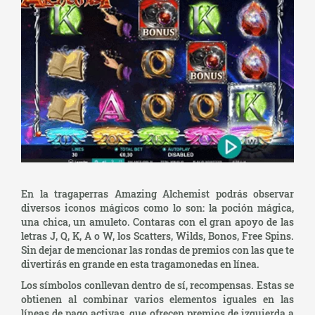
En la tragaperras Amazing Alchemist podrás observar
diversos iconos mágicos como lo son: la poción mágica,
una chica, un amuleto. Contaras con el gran apoyo de las
letras J, Q, K, A o W, los Scatters, Wilds, Bonos, Free Spins.
Sin dejar de mencionar las rondas de premios con las que te
divertirás en grande en esta tragamonedas en línea.
Los símbolos conllevan dentro de sí, recompensas. Estas se
obtienen al combinar varios elementos iguales en las
líneas de pago activas, que ofrecen premios de izquierda a