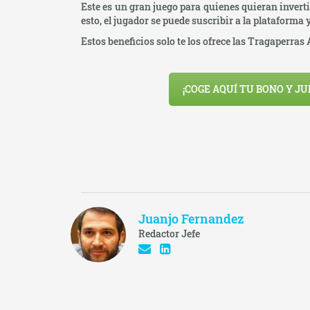
Este es un gran juego para quienes quieran invert
esto, el jugador se puede suscribir a la plataform
Estos beneficios solo te los ofrece las Tragaperra
¡COGE AQUÍ TU BONO Y JU
Juanjo Fernandez
Redactor Jefe