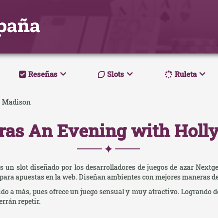
Reseñas
Slots
Ruleta
y Madison
ras An Evening with Holl
un slot diseñado por los desarrolladores de juegos de azar Nextg
 para apuestas en la web. Diseñan ambientes con mejores maneras de
ido a más, pues ofrece un juego sensual y muy atractivo. Logrando d
rrán repetir.