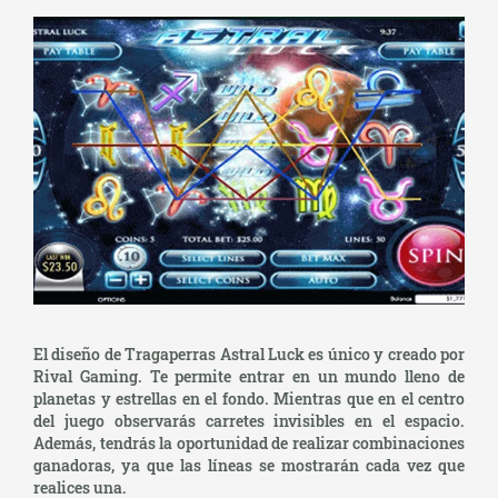
El diseño de Tragaperras Astral Luck es único y creado por
Rival Gaming. Te permite entrar en un mundo lleno de
planetas y estrellas en el fondo. Mientras que en el centro
del juego observarás carretes invisibles en el espacio.
Además, tendrás la oportunidad de realizar combinaciones
ganadoras, ya que las líneas se mostrarán cada vez que
realices una.