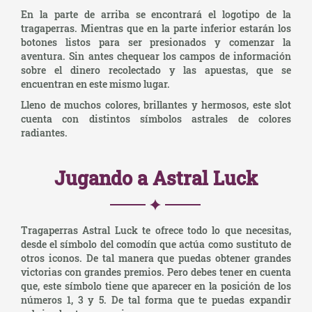
En la parte de arriba se encontrará el logotipo de la
tragaperras. Mientras que en la parte inferior estarán los
botones listos para ser presionados y comenzar la
aventura. Sin antes chequear los campos de información
sobre el dinero recolectado y las apuestas, que se
encuentran en este mismo lugar.
Lleno de muchos colores, brillantes y hermosos, este slot
cuenta con distintos símbolos astrales de colores
radiantes.
Jugando a Astral Luck
Tragaperras Astral Luck te ofrece todo lo que necesitas,
desde el símbolo del comodín que actúa como sustituto de
otros iconos. De tal manera que puedas obtener grandes
victorias con grandes premios. Pero debes tener en cuenta
que, este símbolo tiene que aparecer en la posición de los
números 1, 3 y 5. De tal forma que te puedas expandir