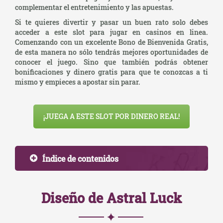
complementar el entretenimiento y las apuestas.
Si te quieres divertir y pasar un buen rato solo debes
acceder a este slot para jugar en casinos en linea.
Comenzando con un excelente Bono de Bienvenida Gratis,
de esta manera no sólo tendrás mejores oportunidades de
conocer el juego. Sino que también podrás obtener
bonificaciones y dinero gratis para que te conozcas a ti
mismo y empieces a apostar sin parar.
¡JUEGA A ESTE SLOT POR DINERO REAL!
Índice de contenidos
Diseño de Astral Luck