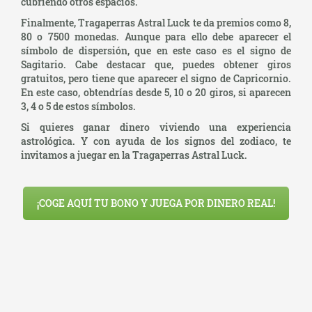
cubriendo otros espacios.
Finalmente, Tragaperras Astral Luck te da premios como 8,
80 o 7500 monedas. Aunque para ello debe aparecer el
símbolo de dispersión, que en este caso es el signo de
Sagitario. Cabe destacar que, puedes obtener giros
gratuitos, pero tiene que aparecer el signo de Capricornio.
En este caso, obtendrías desde 5, 10 o 20 giros, si aparecen
3, 4 o 5 de estos símbolos.
Si quieres ganar dinero viviendo una experiencia
astrológica. Y con ayuda de los signos del zodiaco, te
invitamos a juegar en la Tragaperras Astral Luck.
¡COGE AQUÍ TU BONO Y JUEGA POR DINERO REAL!