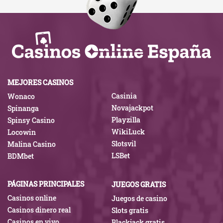
MEJORES CASINOS
Casinia
Wonaco
Novajackpot
Spinanga
Playzilla
Spinsy Casino
WikiLuck
Locowin
Slotsvil
Malina Casino
LSBet
BDMbet
PÁGINAS PRINCIPALES
JUEGOS GRATIS
Casinos online
Juegos de casino
Casinos dinero real
Slots gratis
Casinos en vivo
Blackjack gratis