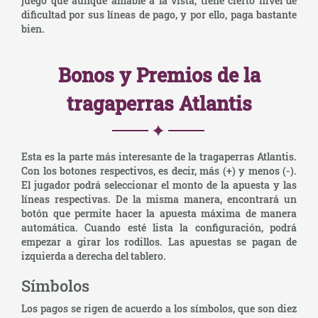
juego que aunque amable a la vista, tiene cierto nivel de
dificultad por sus líneas de pago, y por ello, paga bastante
bien.
Bonos y Premios de la
tragaperras Atlantis
Esta es la parte más interesante de la tragaperras Atlantis.
Con los botones respectivos, es decir, más (+) y menos (-).
El jugador podrá seleccionar el monto de la apuesta y las
líneas respectivas. De la misma manera, encontrará un
botón que permite hacer la apuesta máxima de manera
automática. Cuando esté lista la configuración, podrá
empezar a girar los rodillos. Las apuestas se pagan de
izquierda a derecha del tablero.
Símbolos
Los pagos se rigen de acuerdo a los símbolos, que son diez