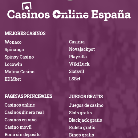
MEJORES CASINOS
Casinia
Wonaco
Novajackpot
Spinanga
Playzilla
Spinsy Casino
WikiLuck
Locowin
Slotsvil
Malina Casino
LSBet
BDMbet
PÁGINAS PRINCIPALES
JUEGOS GRATIS
Casinos online
Juegos de casino
Casinos dinero real
Slots gratis
Casinos en vivo
Blackjack gratis
Casino movil
Ruleta gratis
Bono sin deposito
Bingo gratis