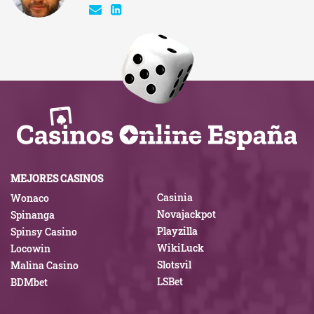
MEJORES CASINOS
Casinia
Wonaco
Novajackpot
Spinanga
Playzilla
Spinsy Casino
WikiLuck
Locowin
Slotsvil
Malina Casino
LSBet
BDMbet