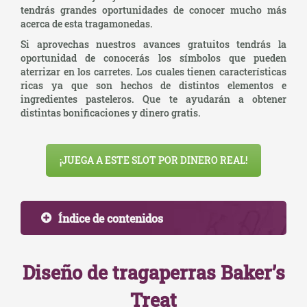
tendrás grandes oportunidades de conocer mucho más
acerca de esta tragamonedas.
Si aprovechas nuestros avances gratuitos tendrás la
oportunidad de conocerás los símbolos que pueden
aterrizar en los carretes. Los cuales tienen características
ricas ya que son hechos de distintos elementos e
ingredientes pasteleros. Que te ayudarán a obtener
distintas bonificaciones y dinero gratis.
¡JUEGA A ESTE SLOT POR DINERO REAL!
Índice de contenidos
Diseño de tragaperras Baker’s
Treat