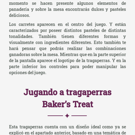
momento se hacen presente algunos elementos de
panadería y sobre la mesa encontrarás dulces y pasteles
deliciosos.
Los carretes aparecen en el centro del juego. Y están
caracterizados por poseer distintos pasteles de distintas
tonalidades. También tienen diferentes formas y
visualmente con ingredientes diferentes. Esto también te
hará pensar que podrás realizar las combinaciones
ganadoras sobre la mesa. Mientras que en la parte superior
de la pantalla aparece el logotipo de la tragaperras. Y en la
parte inferior los controles para poder manipular las
opciones del juego.
Jugando a tragaperras
Baker’s Treat
Esta tragaperras cuenta con un diseño ideal como ya se
explicó en el apartado anterior, basado en una temática de