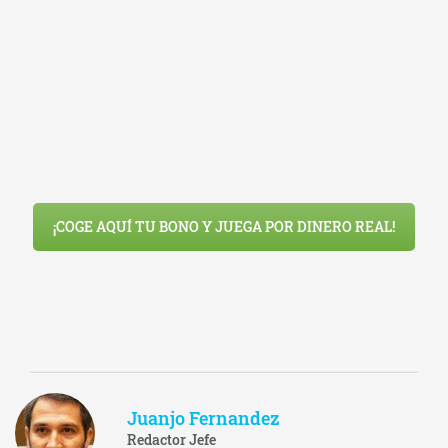
¡COGE AQUÍ TU BONO Y JUEGA POR DINERO REAL!
Juanjo Fernandez
Redactor Jefe