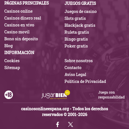
PÁGINAS PRINCIPALES
JUEGOS GRATIS
Casinos online
Juegos de casino
Casinos dinero real
Slots gratis
Casinos en vivo
Blackjack gratis
Casino movil
Ruleta gratis
Bono sin deposito
Bingo gratis
Blog
Poker gratis
INFORMACIÓN
Cookies
Sobre nosotros
Sitemap
Contacto
Aviso Legal
Política de Privacidad
Juega con
responsabilidad
casinosonlineespana.org - Todos los derechos
reservados © 2001-2026