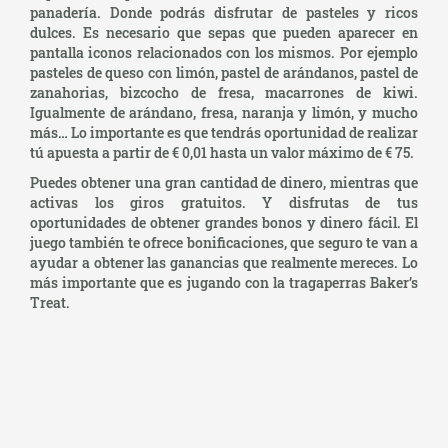
panadería. Donde podrás disfrutar de pasteles y ricos
dulces. Es necesario que sepas que pueden aparecer en
pantalla iconos relacionados con los mismos. Por ejemplo
pasteles de queso con limón, pastel de arándanos, pastel de
zanahorias, bizcocho de fresa, macarrones de kiwi.
Igualmente de arándano, fresa, naranja y limón, y mucho
más… Lo importante es que tendrás oportunidad de realizar
tú apuesta a partir de € 0,01 hasta un valor máximo de € 75.
Puedes obtener una gran cantidad de dinero, mientras que
activas los giros gratuitos. Y disfrutas de tus
oportunidades de obtener grandes bonos y dinero fácil. El
juego también te ofrece bonificaciones, que seguro te van a
ayudar a obtener las ganancias que realmente mereces. Lo
más importante que es jugando con la tragaperras Baker’s
Treat.