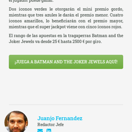
el jugador puede ganar.
Dos iconos verdes le otorgarán el mini premio gordo,
mientras que tres azules le darán el premio menor. Cuatro
iconos amarillos, lo beneficiarán con el premio mayor,
mientras que el super jackpot viene con cinco íconos rojos.
El rango de las apuestas en la tragaperras Batman and the
Joker Jewels va desde 25 € hasta 2500 € por giro.
¡JUEGA A BATMAN AND THE JOKER JEWELS AQUÍ!
Juanjo Fernandez
Redactor Jefe