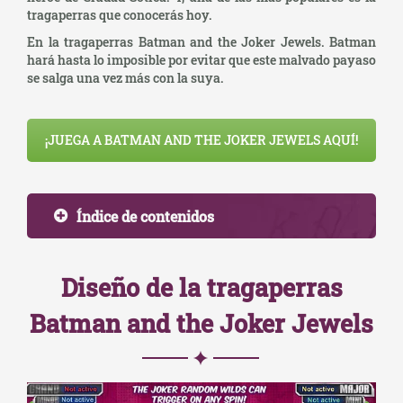
tragaperras que conocerás hoy.
En la tragaperras Batman and the Joker Jewels. Batman
hará hasta lo imposible por evitar que este malvado payaso
se salga una vez más con la suya.
¡JUEGA A BATMAN AND THE JOKER JEWELS AQUÍ!
Índice de contenidos
Diseño de la tragaperras
Batman and the Joker Jewels