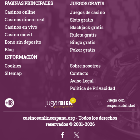
PÁGINAS PRINCIPALES
JUEGOS GRATIS
Casinos online
Juegos de casino
Casinos dinero real
Slots gratis
Casinos en vivo
Blackjack gratis
Casino movil
Ruleta gratis
Bono sin deposito
Bingo gratis
Blog
Poker gratis
INFORMACIÓN
Cookies
Sobre nosotros
Sitemap
Contacto
Aviso Legal
Política de Privacidad
Juega con
responsabilidad
casinosonlineespana.org - Todos los derechos
reservados © 2001-2026