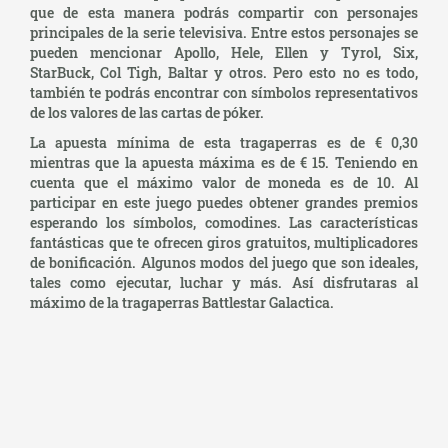
que de esta manera podrás compartir con personajes
principales de la serie televisiva. Entre estos personajes se
pueden mencionar Apollo, Hele, Ellen y Tyrol, Six,
StarBuck, Col Tigh, Baltar y otros. Pero esto no es todo,
también te podrás encontrar con símbolos representativos
de los valores de las cartas de póker.
La apuesta mínima de esta tragaperras es de € 0,30
mientras que la apuesta máxima es de € 15. Teniendo en
cuenta que el máximo valor de moneda es de 10. Al
participar en este juego puedes obtener grandes premios
esperando los símbolos, comodines. Las características
fantásticas que te ofrecen giros gratuitos, multiplicadores
de bonificación. Algunos modos del juego que son ideales,
tales como ejecutar, luchar y más. Así disfrutaras al
máximo de la tragaperras Battlestar Galactica.