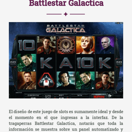
Battlestar Galactica
El diseño de este juego de slots es sumamente ideal y desde
el momento en el que ingresas a la interfaz. De la
tragaperras Battlestar Galactica, notarás que toda la
información se muestra sobre un panel automatizado y