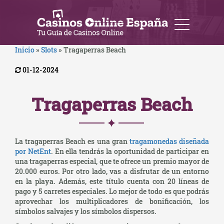
Inicio
»
Slots
»
Tragaperras Beach
01-12-2024
Tragaperras Beach
La tragaperras Beach es una gran
tragamonedas diseñada
por NetEnt
. En ella tendrás la oportunidad de participar en
una tragaperras especial, que te ofrece un premio mayor de
20.000 euros. Por otro lado, vas a disfrutar de un entorno
en la playa. Además, este título cuenta con 20 líneas de
pago y 5 carretes especiales. Lo mejor de todo es que podrás
aprovechar los multiplicadores de bonificación, los
símbolos salvajes y los símbolos dispersos.