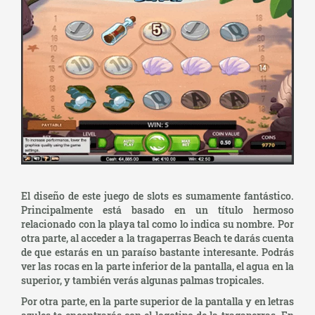
El diseño de este juego de slots es sumamente fantástico.
Principalmente está basado en un título hermoso
relacionado con la playa tal como lo indica su nombre. Por
otra parte, al acceder a la tragaperras Beach te darás cuenta
de que estarás en un paraíso bastante interesante. Podrás
ver las rocas en la parte inferior de la pantalla, el agua en la
superior, y también verás algunas palmas tropicales.
Por otra parte, en la parte superior de la pantalla y en letras