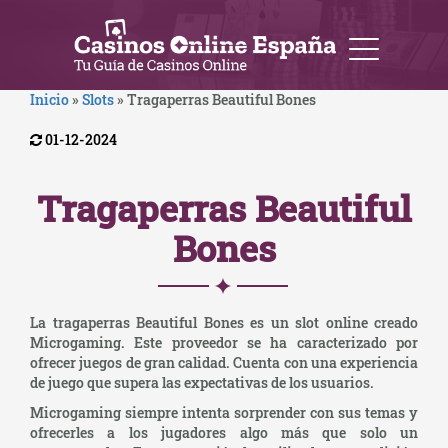
Inicio
»
Slots
»
Tragaperras Beautiful Bones
01-12-2024
Tragaperras Beautiful
Bones
La tragaperras Beautiful Bones es un slot online creado
Microgaming. Este proveedor se ha caracterizado por
ofrecer juegos de gran calidad. Cuenta con una experiencia
de juego que supera las expectativas de los usuarios.
Microgaming siempre intenta sorprender con sus temas y
ofrecerles a los jugadores algo más que solo un