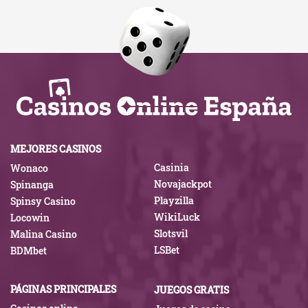
MEJORES CASINOS
Casinia
Wonaco
Novajackpot
Spinanga
Playzilla
Spinsy Casino
WikiLuck
Locowin
Slotsvil
Malina Casino
LSBet
BDMbet
PÁGINAS PRINCIPALES
JUEGOS GRATIS