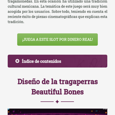
tragamonedas. En esta ocasión ha utilizado una tradición
cultural mexicana. La temática de este juego será muy bien
acogida por los usuarios. Sobre todo, teniendo en cuenta el
reciente éxito de piezas cinematográficas que explican esta
tradición.
¡JUEGA A ESTE SLOT POR DINERO REAL!
Índice de contenidos
Diseño de la tragaperras
Beautiful Bones