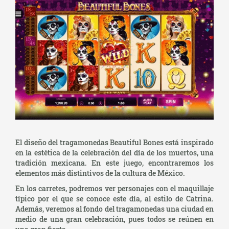
El diseño del tragamonedas Beautiful Bones está inspirado
en la estética de la celebración del día de los muertos, una
tradición mexicana. En este juego, encontraremos los
elementos más distintivos de la cultura de México.
En los carretes, podremos ver personajes con el maquillaje
típico por el que se conoce este día, al estilo de Catrina.
Además, veremos al fondo del tragamonedas una ciudad en
medio de una gran celebración, pues todos se reúnen en