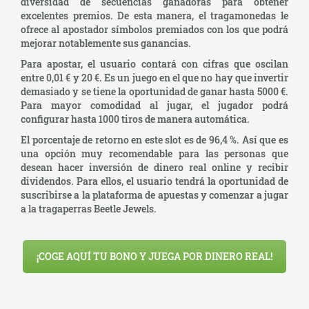
diversidad de secuencias ganadoras para obtener
excelentes premios. De esta manera, el tragamonedas le
ofrece al apostador símbolos premiados con los que podrá
mejorar notablemente sus ganancias.
Para apostar, el usuario contará con cifras que oscilan
entre 0,01 € y 20 €. Es un juego en el que no hay que invertir
demasiado y se tiene la oportunidad de ganar hasta 5000 €.
Para mayor comodidad al jugar, el jugador podrá
configurar hasta 1000 tiros de manera automática.
El porcentaje de retorno en este slot es de 96,4 %. Así que es
una opción muy recomendable para las personas que
desean hacer inversión de dinero real online y recibir
dividendos. Para ellos, el usuario tendrá la oportunidad de
suscribirse a la plataforma de apuestas y comenzar a jugar
a la tragaperras Beetle Jewels.
¡COGE AQUÍ TU BONO Y JUEGA POR DINERO REAL!