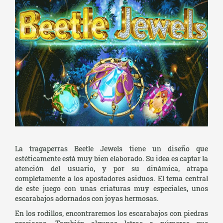
La tragaperras Beetle Jewels tiene un diseño que
estéticamente está muy bien elaborado. Su idea es captar la
atención del usuario, y por su dinámica, atrapa
completamente a los apostadores asiduos. El tema central
de este juego con unas criaturas muy especiales, unos
escarabajos adornados con joyas hermosas.
En los rodillos, encontraremos los escarabajos con piedras