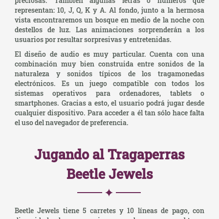
preciosas. También algunas letras o números que
representan: 10, J, Q, K y A. Al fondo, junto a la hermosa
vista encontraremos un bosque en medio de la noche con
destellos de luz. Las animaciones sorprenderán a los
usuarios por resultar sorpresivas y entretenidas.
El diseño de audio es muy particular. Cuenta con una
combinación muy bien construida entre sonidos de la
naturaleza y sonidos típicos de los tragamonedas
electrónicos. Es un juego compatible con todos los
sistemas operativos para ordenadores, tablets o
smartphones. Gracias a esto, el usuario podrá jugar desde
cualquier dispositivo. Para acceder a él tan sólo hace falta
el uso del navegador de preferencia.
Jugando al Tragaperras
Beetle Jewels
Beetle Jewels tiene 5 carretes y 10 líneas de pago, con