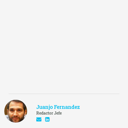
Juanjo Fernandez
Redactor Jefe