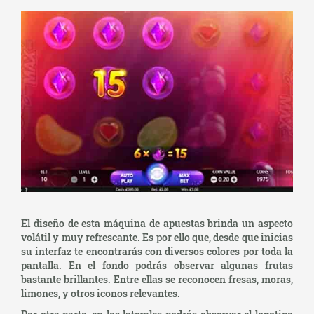
El diseño de esta máquina de apuestas brinda un aspecto
volátil y muy refrescante. Es por ello que, desde que inicias
su interfaz te encontrarás con diversos colores por toda la
pantalla. En el fondo podrás observar algunas frutas
bastante brillantes. Entre ellas se reconocen fresas, moras,
limones, y otros iconos relevantes.