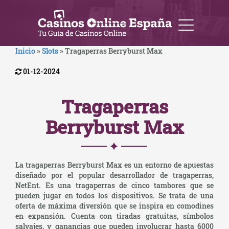
Inicio
»
Slots
»
Tragaperras Berryburst Max
01-12-2024
Tragaperras
Berryburst Max
La tragaperras Berryburst Max es un entorno de apuestas
diseñado por el popular desarrollador de tragaperras,
NetEnt. Es una tragaperras de cinco tambores que se
pueden jugar en todos los dispositivos. Se trata de una
oferta de máxima diversión que se inspira en comodines
en expansión. Cuenta con tiradas gratuitas, símbolos
salvajes, y ganancias que pueden involucrar hasta 6000