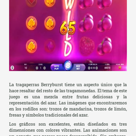
La tragaperras Berryburst tiene un aspecto único que la
hace resaltar del resto de las tragamonedas. El tema de este
juego es una mezcla entre frutas deliciosas y la
representación del azar. Las imágenes que encontraremos
en los rodillos son: trozos de mandarina, trozos de limón,
fresas y símbolos tradicionales del azar.
Los gráficos son excelentes, están diseñados en tres
dimensiones con colores vibrantes. Las animaciones son