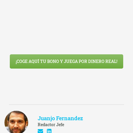
¡COGE AQUÍ TU BONO Y JUEGA POR DINERO REAL!
Juanjo Fernandez
Redactor Jefe