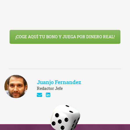
¡COGE AQUÍ TU BONO Y JUEGA POR DINERO REAL!
Juanjo Fernandez
Redactor Jefe