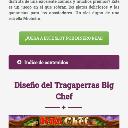
disfruta de una excelente comida y muchos premios? Este
es un juego en el que sobran los platos deliciosos y las
ganancias para los apostadores. Un slot digno de una
estrella Michelín.
¡JUEGA A ESTE SLOT POR DINERO REAL!
Índice de contenidos
Diseño del Tragaperras Big
Chef