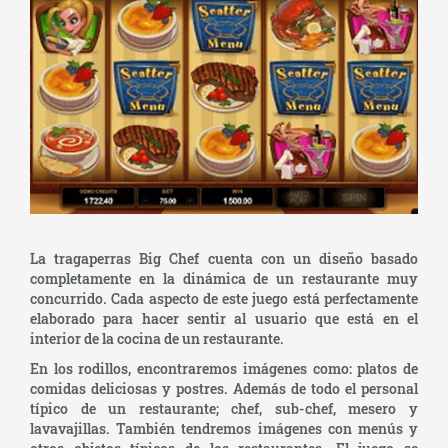
La tragaperras Big Chef cuenta con un diseño basado
completamente en la dinámica de un restaurante muy
concurrido. Cada aspecto de este juego está perfectamente
elaborado para hacer sentir al usuario que está en el
interior de la cocina de un restaurante.
En los rodillos, encontraremos imágenes como: platos de
comidas deliciosas y postres. Además de todo el personal
típico de un restaurante; chef, sub-chef, mesero y
lavavajillas. También tendremos imágenes con menús y