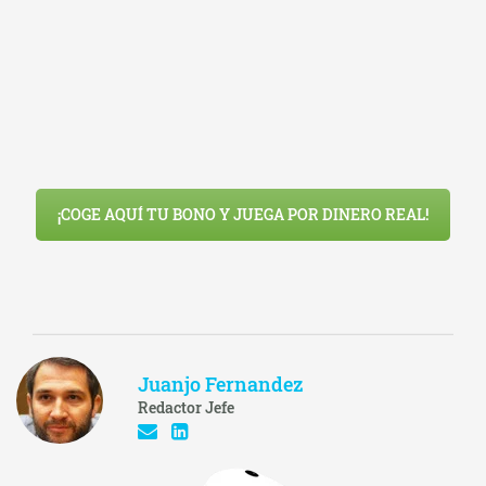
¡COGE AQUÍ TU BONO Y JUEGA POR DINERO REAL!
Juanjo Fernandez
Redactor Jefe