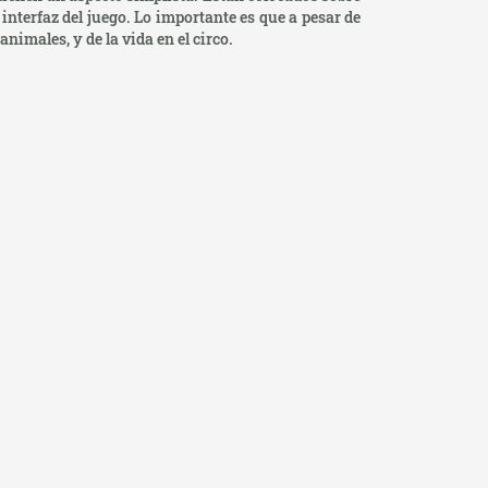
 interfaz del juego. Lo importante es que a pesar de
animales, y de la vida en el circo.