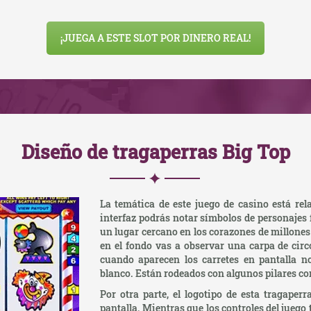
¡JUEGA A ESTE SLOT POR DINERO REAL!
Diseño de tragaperras Big Top
La temática de este juego de casino está rel
interfaz podrás notar símbolos de personajes
un lugar cercano en los corazones de millones
en el fondo vas a observar una carpa de circ
cuando aparecen los carretes en pantalla n
blanco. Están rodeados con algunos pilares co
Por otra parte, el logotipo de esta tragaper
pantalla. Mientras que los controles del juego