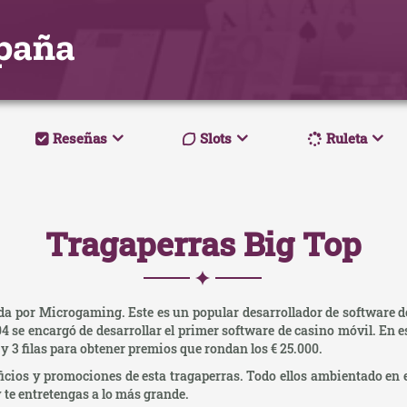
Reseñas
Slots
Ruleta
Tragaperras Big Top
 por Microgaming. Este es un popular desarrollador de software de 
4 se encargó de desarrollar el primer software de casino móvil. En est
 3 filas para obtener premios que rondan los € 25.000.
ficios y promociones de esta tragaperras. Todo ellos ambientado en el
 y te entretengas a lo más grande.