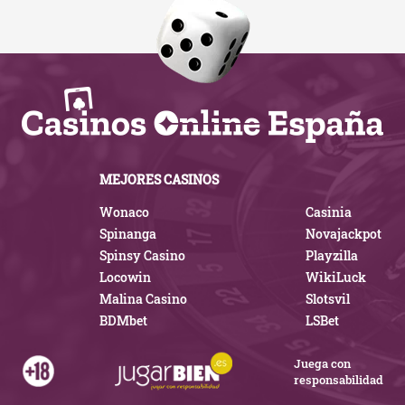
MEJORES CASINOS
Wonaco
Casinia
Spinanga
Novajackpot
Spinsy Casino
Playzilla
Locowin
WikiLuck
Malina Casino
Slotsvil
BDMbet
LSBet
Juega con
responsabilidad