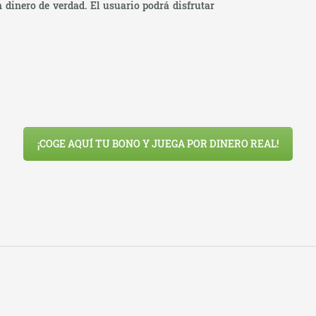
n dinero de verdad. El usuario podrá disfrutar
¡COGE AQUÍ TU BONO Y JUEGA POR DINERO REAL!