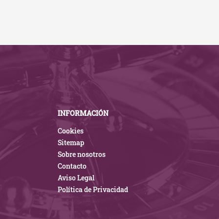
INFORMACIÓN
Cookies
Sitemap
Sobre nosotros
Contacto
Aviso Legal
Política de Privacidad