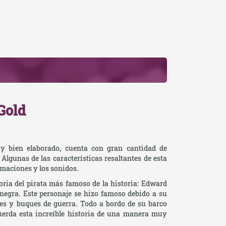
Gold
y bien elaborado, cuenta con gran cantidad de
 Algunas de las características resaltantes de esta
nimaciones y los sonidos.
toria del pirata más famoso de la historia: Edward
egra. Este personaje se hizo famoso debido a su
les y buques de guerra. Todo a bordo de su barco
uerda esta increíble historia de una manera muy