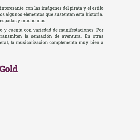
nteresante, con las imágenes del pirata y el estilo
emos algunos elementos que sustentan esta historia.
s, espadas y mucho más.
o y cuenta con variedad de manifestaciones. Por
ransmiten la sensación de aventura. En otras
neral, la musicalización complementa muy bien a
 Gold