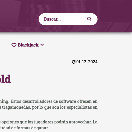
Blackjack
01-12-2024
ld
ing. Estos desarrolladores de software ofrecen en
 tragamonedas, por lo que son los especialistas en
opciones que los jugadores podrán aprovechar. La
ntidad de formas de ganar.