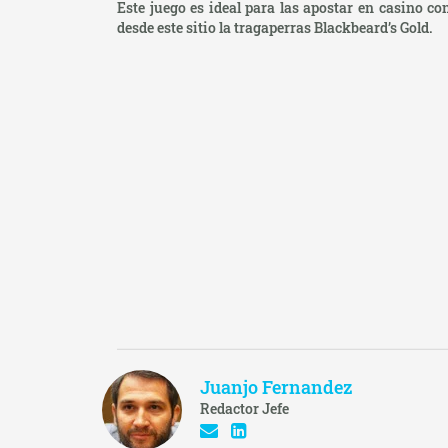
Este juego es ideal para las apostar en casino co
desde este sitio la tragaperras Blackbeard’s Gold.
Juanjo Fernandez
Redactor Jefe