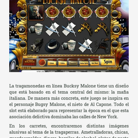
La tragamonedas en línea Bucksy Malone tiene un diseño
que está basado en el tema central del mismo: la mafia
italiana. De manera más concreta, este juego se inspira en
el personaje Bugsy Malone, el nieto de Al Capone. Todo el
slot está elaborado para representar la época en el que esta
asociación delictiva dominaba las calles de New York.
En los carretes, encontraremos distintas imágenes
alusivas al tema de la tragaperras. Ametralladoras, chicas,