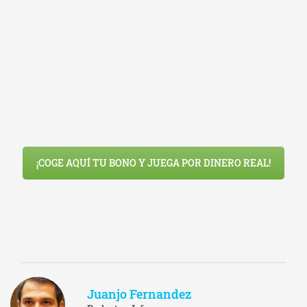
¡COGE AQUÍ TU BONO Y JUEGA POR DINERO REAL!
Juanjo Fernandez