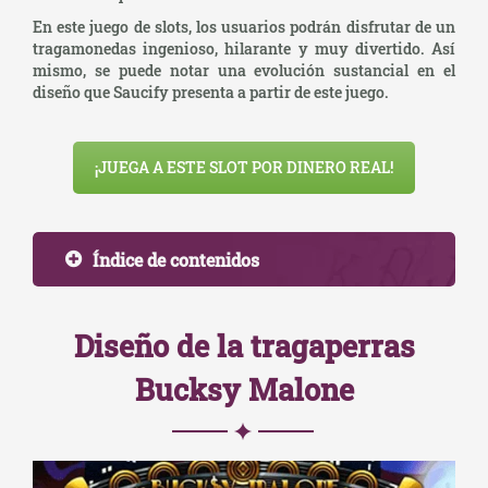
En este juego de slots, los usuarios podrán disfrutar de un
tragamonedas ingenioso, hilarante y muy divertido. Así
mismo, se puede notar una evolución sustancial en el
diseño que Saucify presenta a partir de este juego.
¡JUEGA A ESTE SLOT POR DINERO REAL!
Índice de contenidos
Diseño de la tragaperras
Bucksy Malone