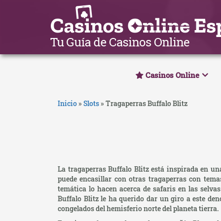
Casinos Online
Inicio
»
Slots
»
Tragaperras Buffalo Blitz
La tragaperras Buffalo Blitz está inspirada en u
puede encasillar con otras tragaperras con tema
temática lo hacen acerca de safaris en las selva
Buffalo Blitz le ha querido dar un giro a este d
congelados del hemisferio norte del planeta tierra.