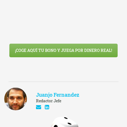
¡COGE AQUÍ TU BONO Y JUEGA POR DINERO REAL!
Juanjo Fernandez
Redactor Jefe