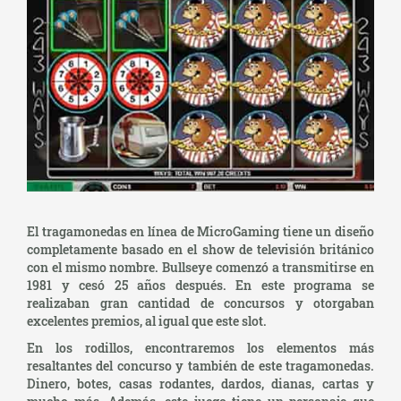
El tragamonedas en línea de MicroGaming tiene un diseño
completamente basado en el show de televisión británico
con el mismo nombre. Bullseye comenzó a transmitirse en
1981 y cesó 25 años después. En este programa se
realizaban gran cantidad de concursos y otorgaban
excelentes premios, al igual que este slot.
En los rodillos, encontraremos los elementos más
resaltantes del concurso y también de este tragamonedas.
Dinero, botes, casas rodantes, dardos, dianas, cartas y