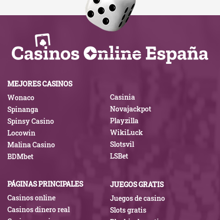
MEJORES CASINOS
Casinia
Wonaco
Novajackpot
Spinanga
Playzilla
Spinsy Casino
WikiLuck
Locowin
Slotsvil
Malina Casino
LSBet
BDMbet
PÁGINAS PRINCIPALES
JUEGOS GRATIS
Casinos online
Juegos de casino
Casinos dinero real
Slots gratis