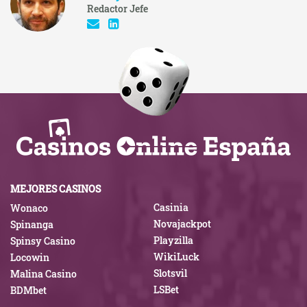
Redactor Jefe
MEJORES CASINOS
Casinia
Wonaco
Novajackpot
Spinanga
Playzilla
Spinsy Casino
WikiLuck
Locowin
Slotsvil
Malina Casino
LSBet
BDMbet