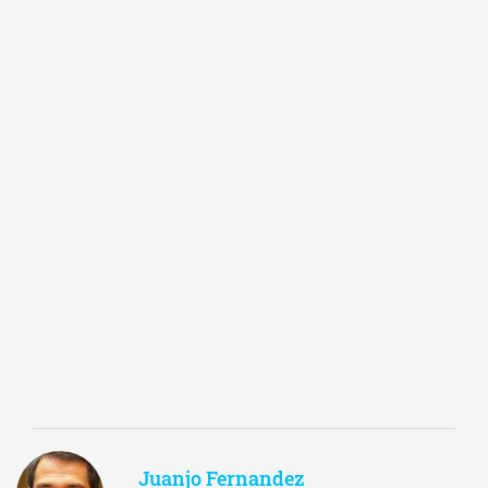
Juanjo Fernandez