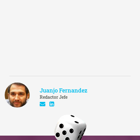
Juanjo Fernandez
Redactor Jefe