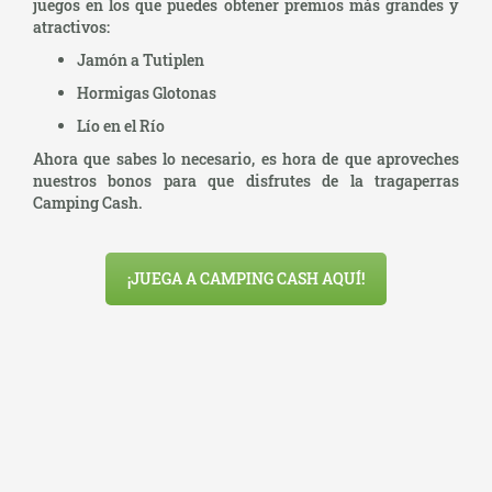
juegos en los que puedes obtener premios más grandes y
atractivos:
Jamón a Tutiplen
Hormigas Glotonas
Lío en el Río
Ahora que sabes lo necesario, es hora de que aproveches
nuestros bonos para que disfrutes de la tragaperras
Camping Cash.
¡JUEGA A CAMPING CASH AQUÍ!