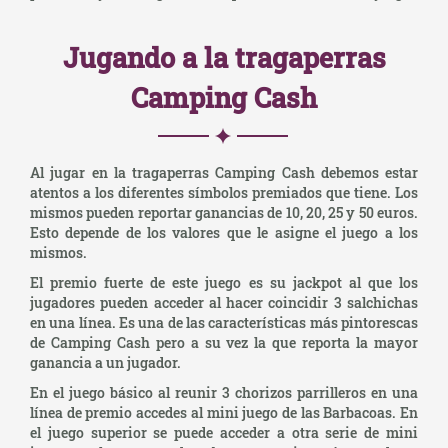
Jugando a la tragaperras
Camping Cash
Al jugar en la tragaperras Camping Cash debemos estar
atentos a los diferentes símbolos premiados que tiene. Los
mismos pueden reportar ganancias de 10, 20, 25 y 50 euros.
Esto depende de los valores que le asigne el juego a los
mismos.
El premio fuerte de este juego es su jackpot al que los
jugadores pueden acceder al hacer coincidir 3 salchichas
en una línea. Es una de las características más pintorescas
de Camping Cash pero a su vez la que reporta la mayor
ganancia a un jugador.
En el juego básico al reunir 3 chorizos parrilleros en una
línea de premio accedes al mini juego de las Barbacoas. En
el juego superior se puede acceder a otra serie de mini