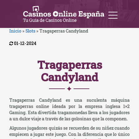
Inicio
»
Slots
»
Tragaperras Candyland
01-12-2024
Tragaperras
Candyland
Tragaperras Candyland es una suculenta máquina
tragaperras online ideada por la empresa inglesa 1×2
Gaming. Esta divertida tragamonedas lleva a los jugadores
a un dulce viaje a través de las golosinas que la componen.
Algunos jugadores quizás se recuerden de su niñez cuando
empiecen a jugar este juego. Con la diferencia que lo único