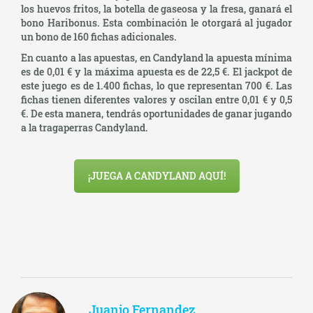
los huevos fritos, la botella de gaseosa y la fresa, ganará el
bono Haribonus. Esta combinación le otorgará al jugador
un bono de 160 fichas adicionales.
En cuanto a las apuestas, en Candyland la apuesta mínima
es de 0,01 € y la máxima apuesta es de 22,5 €. El jackpot de
este juego es de 1.400 fichas, lo que representan 700 €. Las
fichas tienen diferentes valores y oscilan entre 0,01 € y 0,5
€. De esta manera, tendrás oportunidades de ganar jugando
a la tragaperras Candyland.
¡JUEGA A CANDYLAND AQUÍ!
Juanjo Fernandez