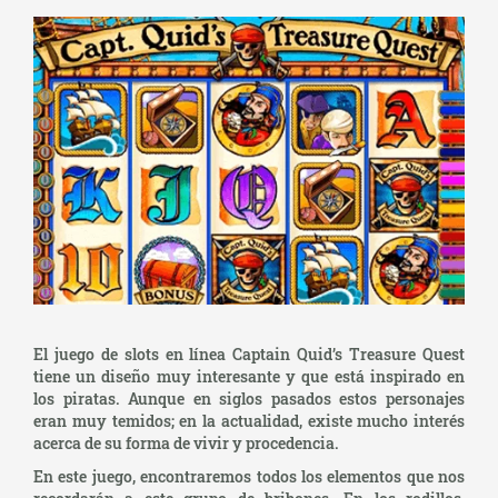
El juego de slots en línea Captain Quid’s Treasure Quest
tiene un diseño muy interesante y que está inspirado en
los piratas. Aunque en siglos pasados estos personajes
eran muy temidos; en la actualidad, existe mucho interés
acerca de su forma de vivir y procedencia.
En este juego, encontraremos todos los elementos que nos