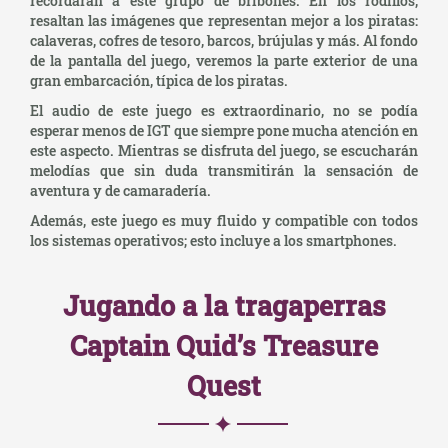
recordarán a este grupo de bribones. En los rodillos,
resaltan las imágenes que representan mejor a los piratas:
calaveras, cofres de tesoro, barcos, brújulas y más. Al fondo
de la pantalla del juego, veremos la parte exterior de una
gran embarcación, típica de los piratas.
El audio de este juego es extraordinario, no se podía
esperar menos de IGT que siempre pone mucha atención en
este aspecto. Mientras se disfruta del juego, se escucharán
melodías que sin duda transmitirán la sensación de
aventura y de camaradería.
Además, este juego es muy fluido y compatible con todos
los sistemas operativos; esto incluye a los smartphones.
Jugando a la tragaperras
Captain Quid’s Treasure
Quest