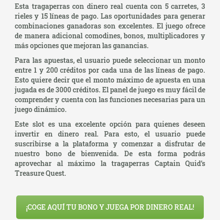
Esta tragaperras con dinero real cuenta con 5 carretes, 3
rieles y 15 líneas de pago. Las oportunidades para generar
combinaciones ganadoras son excelentes. El juego ofrece
de manera adicional comodines, bonos, multiplicadores y
más opciones que mejoran las ganancias.
Para las apuestas, el usuario puede seleccionar un monto
entre 1 y 200 créditos por cada una de las líneas de pago.
Esto quiere decir que el monto máximo de apuesta en una
jugada es de 3000 créditos. El panel de juego es muy fácil de
comprender y cuenta con las funciones necesarias para un
juego dinámico.
Este slot es una excelente opción para quienes deseen
invertir en dinero real. Para esto, el usuario puede
suscribirse a la plataforma y comenzar a disfrutar de
nuestro bono de bienvenida. De esta forma podrás
aprovechar al máximo la tragaperras Captain Quid’s
Treasure Quest.
¡COGE AQUÍ TU BONO Y JUEGA POR DINERO REAL!