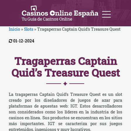
Inicio
»
Slots
»
Tragaperras Captain Quid’s Treasure Quest
01-12-2024
Tragaperras Captain
Quid’s Treasure Quest
La tragaperras Captain Quid’s Treasure Quest es un slot
creado por los diseñadores de juegos de azar para
plataformas de apuestas web: IGT. Estos desarrolladores
son considerados como los líderes en la industria de los
casinos en línea. Sus productos se encuentran en los sitios
más importantes. IGT se caracteriza por sus juegos
entretenidos, ingeniosos y muy lucrativos.