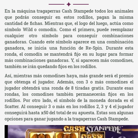
En la máquina tragaperras Cash Stampede todos los animales
que podrás conseguir en estos rodillos, pagan la misma
cantidad de fichas. Mientras que, el logo del luego, actúa como
símbolo Wild o comodín. Como el primero, puede reemplazar
cualquier otro símbolo para conseguir combinaciones
ganadoras. Cuando este símbolo aparece en una combinación
ganadora, se inicia una función de Re-Spin. Durante esta
ronda, el comodín se mantendrá fijo en su lugar para formar
más combinaciones ganadoras. Y, si aparecen más comodines,
también se irán quedando fijos en los rodillos.
Así, mientras más comodines haya, más grande será el premio
que obtenga el jugador. Además, con 3 o más comodines el
jugador obtendrá una ronda de 8 tiradas gratis. Durante esas
rondas, los comodines también permanecerán fijos en los
rodillos. Por otro lado, el símbolo de la moneda dorada es el
Scatter. Al conseguir 3 o más en los rodillos 2, 3 y 4 el jugador
conseguirá hasta x50 del total de su apuesta. Estas son algunas
opciones para ganar jugando a la tragaperras Cash Stampede.