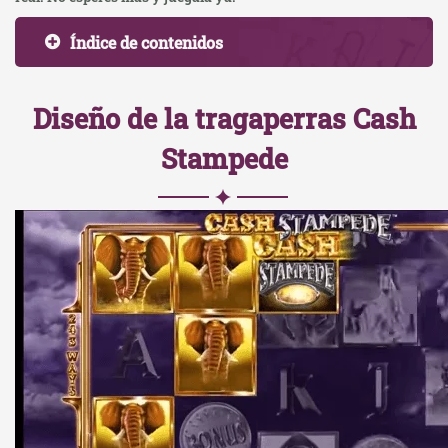
Índice de contenidos
Diseño de la tragaperras Cash
Stampede