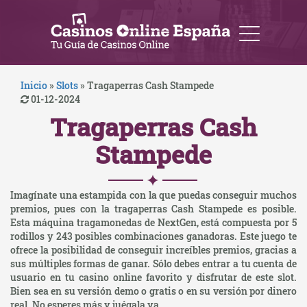
Inicio
»
Slots
»
Tragaperras Cash Stampede
01-12-2024
Tragaperras Cash
Stampede
Imagínate una estampida con la que puedas conseguir muchos
premios, pues con la tragaperras Cash Stampede es posible.
Esta máquina tragamonedas de NextGen, está compuesta por 5
rodillos y 243 posibles combinaciones ganadoras. Este juego te
ofrece la posibilidad de conseguir increíbles premios, gracias a
sus múltiples formas de ganar. Sólo debes entrar a tu cuenta de
usuario en tu casino online favorito y disfrutar de este slot.
Bien sea en su versión demo o gratis o en su versión por dinero
real. No esperes más y juégala ya.