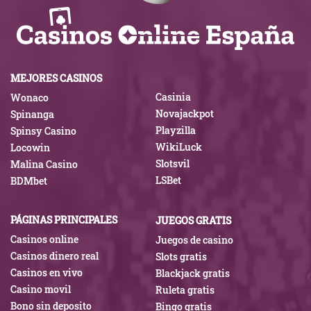
MEJORES CASINOS
Casinia
Wonaco
Novajackpot
Spinanga
Playzilla
Spinsy Casino
WikiLuck
Locowin
Slotsvil
Malina Casino
LSBet
BDMbet
PÁGINAS PRINCIPALES
JUEGOS GRATIS
Casinos online
Juegos de casino
Casinos dinero real
Slots gratis
Casinos en vivo
Blackjack gratis
Casino movil
Ruleta gratis
Bono sin deposito
Bingo gratis