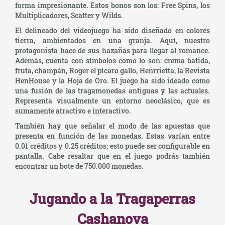
forma impresionante. Estos bonos son los: Free Spins, los
Multiplicadores, Scatter y Wilds.
El delineado del videojuego ha sido diseñado en colores
tierra, ambientados en una granja. Aquí, nuestro
protagonista hace de sus hazañas para llegar al romance.
Además, cuenta con símbolos como lo son: crema batida,
fruta, champán, Roger el pícaro gallo, Henrrietta, la Revista
HenHouse y la Hoja de Oro. El juego ha sido ideado como
una fusión de las tragamonedas antiguas y las actuales.
Representa visualmente un entorno neoclásico, que es
sumamente atractivo e interactivo.
También hay que señalar el modo de las apuestas que
presenta en función de las monedas. Estas varían entre
0.01 créditos y 0.25 créditos; esto puede ser configurable en
pantalla. Cabe resaltar que en el juego podrás también
encontrar un bote de 750.000 monedas.
Jugando a la Tragaperras
Cashanova