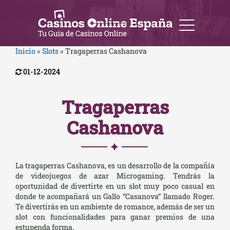
Inicio
»
Slots
»
Tragaperras Cashanova
01-12-2024
Tragaperras
Cashanova
La tragaperras Cashanova, es un desarrollo de la compañía
de videojuegos de azar Microgaming. Tendrás la
oportunidad de divertirte en un slot muy poco casual en
donde te acompañará un Gallo “Casanova” llamado Roger.
Te divertirás en un ambiente de romance, además de ser un
slot con funcionalidades para ganar premios de una
estupenda forma.