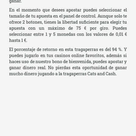
ganar.
En el momento que desees apostar puedes seleccionar el
tamaño de tu apuesta en el panel de control. Aunque solo te
ofrece 2 botones, tienes la libertad suficiente para elegir tu
apuesta con un máximo de 75 € por giro. Puedes
seleccionar entre 1 y 5 monedas con los valores de 0,01 €
hasta 1 €.
El porcentaje de retorno en esta tragaperras es del 94 %. Y
puedes jugarlo en tus casinos online favoritos, además si
haces uso de nuestro bono de bienvenida, puedes apostar y
ganar dinero real. No pierdas esta oportunidad de ganar
mucho dinero jugando a la tragaperras Cats and Cash.