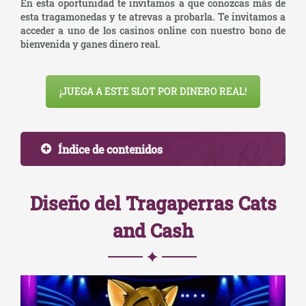
En esta oportunidad te invitamos a que conozcas más de
esta tragamonedas y te atrevas a probarla. Te invitamos a
acceder a uno de los casinos online con nuestro bono de
bienvenida y ganes dinero real.
¡JUEGA A ESTE SLOT POR DINERO REAL!
Índice de contenidos
Diseño del Tragaperras Cats
and Cash