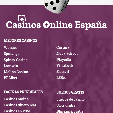
MEJORES CASINOS
Casinia
Wonaco
Novajackpot
Spinanga
Playzilla
Spinsy Casino
WikiLuck
Locowin
Slotsvil
Malina Casino
LSBet
BDMbet
PÁGINAS PRINCIPALES
JUEGOS GRATIS
Casinos online
Juegos de casino
Casinos dinero real
Slots gratis
Casinos en vivo
Blackjack gratis