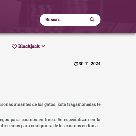
Blackjack
30-11-2024
personas amantes de los gatos. Esta tragamonedas te
egos para casinos en línea. Se especializan en la
ofrecemos para cualquiera de los casinos en línea.