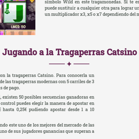
símbolo Wild en este tragamonedas. Sí te es
puede sustituir a cualquier otra para lograr 
un multiplicador x3, x5 o x7 dependiendo del 
Jugando a la Tragaperras Catsino
con la tragaperras Catsino. Para conocerla un
de las tragaperras modernas con 5 carriles de 3
as de pago.
l, existen 50 posibles secuencias ganadoras en
 control puedes elegir la manera de apostar en
 € hasta 0,25€ pudiendo apostar desde 1 a 10
iendo este uno de los mejores del mercado de las
a uno de sus jugadores ganancias que superan a