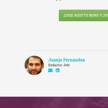
¡COGE AQUÍ TU BONO Y JU
Juanjo Fernandez
Redactor Jefe