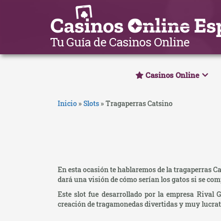
Casinos Online
Inicio
»
Slots
»
Tragaperras Catsino
En esta ocasión te hablaremos de la tragaperras Ca
dará una visión de cómo serían los gatos si se c
Este slot fue desarrollado por la empresa Rival 
creación de tragamonedas divertidas y muy lucrativ