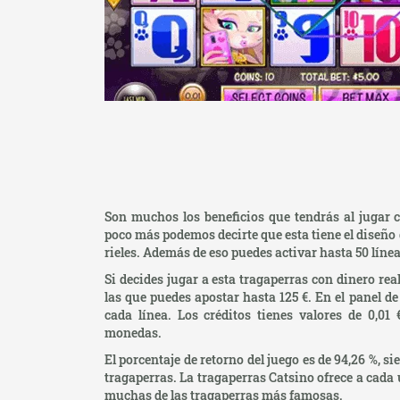
Son muchos los beneficios que tendrás al jugar 
poco más podemos decirte que esta tiene el diseño 
rieles. Además de eso puedes activar hasta 50 líne
Si decides jugar a esta tragaperras con dinero rea
las que puedes apostar hasta 125 €. En el panel de
cada línea. Los créditos tienes valores de 0,01
monedas.
El porcentaje de retorno del juego es de 94,26 %, s
tragaperras. La tragaperras Catsino ofrece a cad
muchas de las tragaperras más famosas.