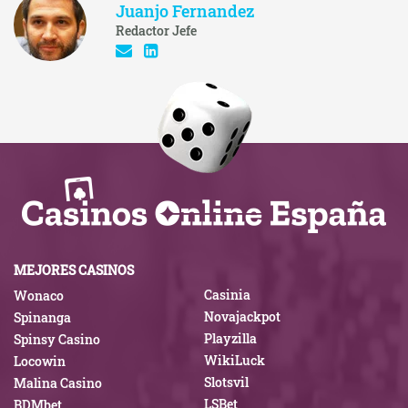
Juanjo Fernandez
Redactor Jefe
MEJORES CASINOS
Casinia
Wonaco
Novajackpot
Spinanga
Playzilla
Spinsy Casino
WikiLuck
Locowin
Slotsvil
Malina Casino
LSBet
BDMbet