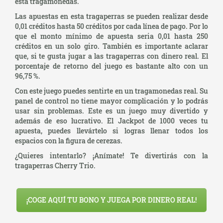
esta tragamonedas.
Las apuestas en esta tragaperras se pueden realizar desde
0,01 créditos hasta 50 créditos por cada línea de pago. Por lo
que el monto mínimo de apuesta seria 0,01 hasta 250
créditos en un solo giro. También es importante aclarar
que, si te gusta jugar a las tragaperras con dinero real. El
porcentaje de retorno del juego es bastante alto con un
96,75 %.
Con este juego puedes sentirte en un tragamonedas real. Su
panel de control no tiene mayor complicación y lo podrás
usar sin problemas. Este es un juego muy divertido y
además de eso lucrativo. El Jackpot de 1000 veces tu
apuesta, puedes llevártelo si logras llenar todos los
espacios con la figura de cerezas.
¿Quieres intentarlo? ¡Anímate! Te divertirás con la
tragaperras Cherry Trio.
¡COGE AQUÍ TU BONO Y JUEGA POR DINERO REAL!