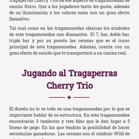
tragaperras Cherry Trio da ese aspecto de tragamonedas de
casino físico. Que a los jugadores tanto les gusta, además
de su iluminación y los colores neón son un gran efecto
llamativo.
Tal cual como en las tragamonedas clásicas los símbolos
de esta tragamonedas son diamantes. El 7, bar, doble bar,
triple bar y por su puesto las cerezas que es el ícono
principal de esta tragamonedas. Además, cuenta con un
gran efecto de sonido que te transportará a un casino real.
Jugando al Tragaperras
Cherry Trio
El diseño no lo es todo en una tragamonedas por lo que es
importante hablar de su estructura. En esta tragamonedas
encontrarás 3 tambores y tres filas que le dan lugar a 5
líneas de pago. En las que tendrás la posibilidad de hacer
secuencias ganadoras. Las cerezas son el símbolo Wild de