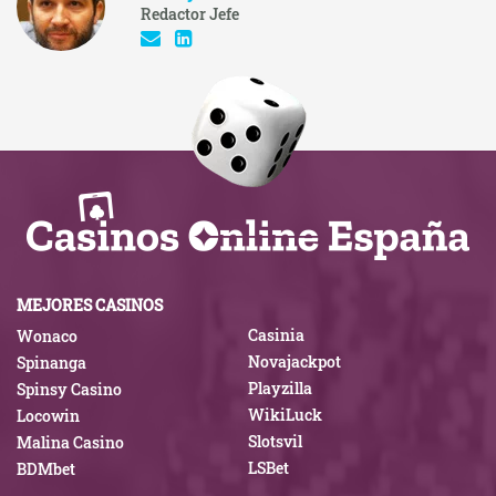
Redactor Jefe
MEJORES CASINOS
Casinia
Wonaco
Novajackpot
Spinanga
Playzilla
Spinsy Casino
WikiLuck
Locowin
Slotsvil
Malina Casino
LSBet
BDMbet