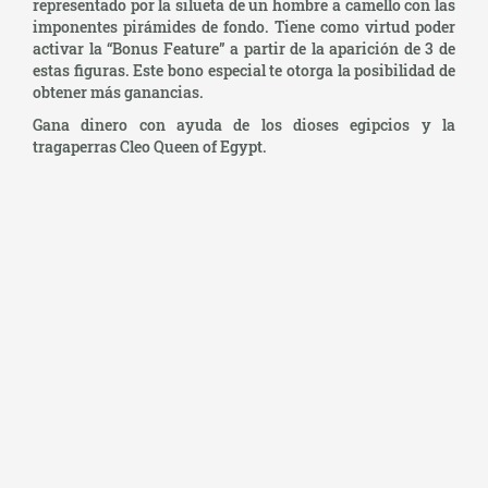
representado por la silueta de un hombre a camello con las
imponentes pirámides de fondo. Tiene como virtud poder
activar la “Bonus Feature” a partir de la aparición de 3 de
estas figuras. Este bono especial te otorga la posibilidad de
obtener más ganancias.
Gana dinero con ayuda de los dioses egipcios y la
tragaperras Cleo Queen of Egypt.