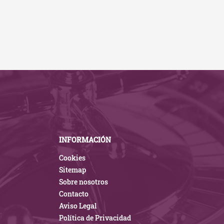
INFORMACIÓN
Cookies
Sitemap
Sobre nosotros
Contacto
Aviso Legal
Política de Privacidad