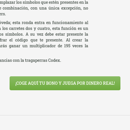
emplazar los símbolos que estén presentes en la
le combinación, con una única excepción, no
ers.
óveda; esta ronda entra en funcionamiento al
 los carretes dos y cuatro, esta función es un
s símbolos. A su vez debe estar presente la
rar el código que te presente. Al crear la
arás ganar un multiplicador de 195 veces la
ncias con la tragaperras Codex.
¡COGE AQUÍ TU BONO Y JUEGA POR DINERO REAL!