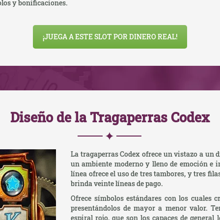
los y bonificaciones.
¡JUEGA A ESTE SLOT POR DINERO REAL!
Diseño de la Tragaperras Codex
La tragaperras Codex ofrece un vistazo a un
un ambiente moderno y lleno de emoción e int
línea ofrece el uso de tres tambores, y tres fi
brinda veinte líneas de pago.
Ofrece símbolos estándares con los cuales c
presentándolos de mayor a menor valor. Ten
espiral rojo, que son los capaces de general