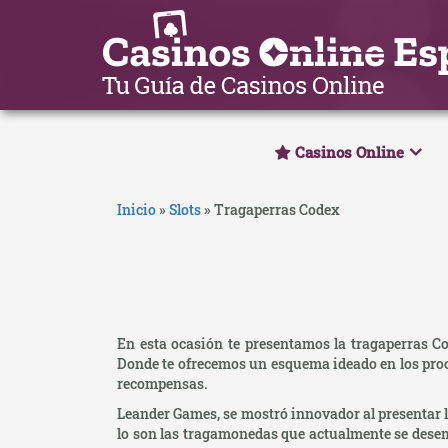
Casinos Online
Inicio
»
Slots
»
Tragaperras Codex
En esta ocasión te presentamos la tragaperras C
Donde te ofrecemos un esquema ideado en los proc
recompensas.
Leander Games, se mostró innovador al presentar
lo son las tragamonedas que actualmente se desemp