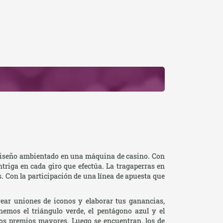
 diseño ambientado en una máquina de casino. Con
riga en cada giro que efectúa. La tragaperras en
las. Con la participación de una línea de apuesta que
rear uniones de iconos y elaborar tus ganancias,
emos el triángulo verde, el pentágono azul y el
 los premios mayores. Luego se encuentran, los de