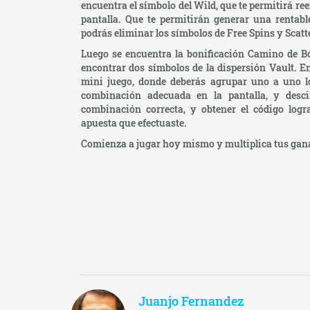
encuentra el símbolo del Wild, que te permitirá re
pantalla. Que te permitirán generar una rentab
podrás eliminar los símbolos de Free Spins y Scatt
Luego se encuentra la bonificación Camino de B
encontrar dos símbolos de la dispersión Vault. En
mini juego, donde deberás agrupar uno a uno lo
combinación adecuada en la pantalla, y descif
combinación correcta, y obtener el código logr
apuesta que efectuaste.
Comienza a jugar hoy mismo y multiplica tus gana
Juanjo Fernandez