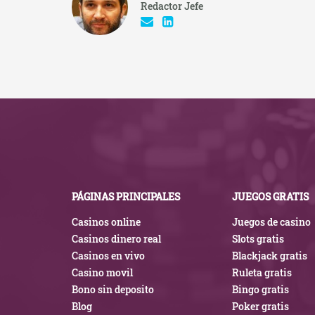
Redactor Jefe
PÁGINAS PRINCIPALES
JUEGOS GRATIS
Casinos online
Juegos de casino
Casinos dinero real
Slots gratis
Casinos en vivo
Blackjack gratis
Casino movil
Ruleta gratis
Bono sin deposito
Bingo gratis
Blog
Poker gratis