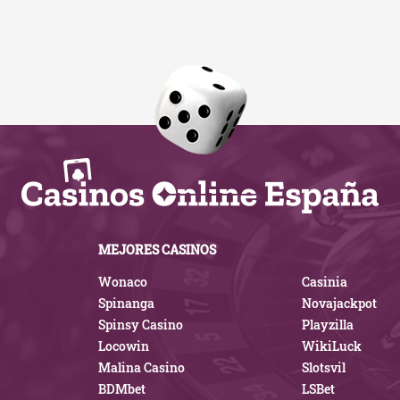
MEJORES CASINOS
Wonaco
Casinia
Spinanga
Novajackpot
Spinsy Casino
Playzilla
Locowin
WikiLuck
Malina Casino
Slotsvil
BDMbet
LSBet