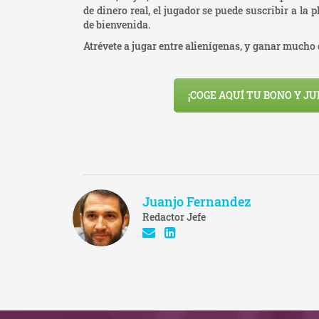
de dinero real, el jugador se puede suscribir a la
de bienvenida.
Atrévete a jugar entre alienígenas, y ganar mucho
¡COGE AQUÍ TU BONO Y JU
Juanjo Fernandez
Redactor Jefe