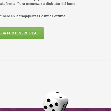
 plataforma. Para comenzar a disfrutar del bono
 dinero en la tragaperras Cosmic Fortune.
EGA POR DINERO REAL!