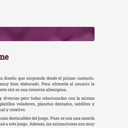
une
n diseño que sorprende desde el primer contacto.
muy bien elaborado. Para ofrecerle al usuario la
este slot es una invasión alienígena.
y diversas pero todas relacionadas con la misma
platillos voladores, planetas dentados, satélites y
nal y creativo.
 más destacables del juego. Pues se usa una mezcla
idad a este juego. Además, las animaciones son muy