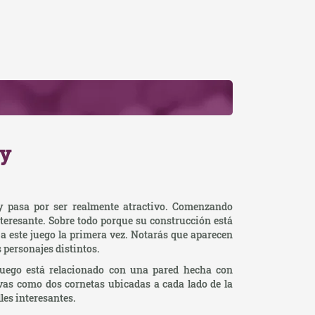
ty
y pasa por ser realmente atractivo. Comenzando
teresante. Sobre todo porque su construcción está
a este juego la primera vez. Notarás que aparecen
s personajes distintos.
juego está relacionado con una pared hecha con
ivas como dos cornetas ubicadas a cada lado de la
lles interesantes.