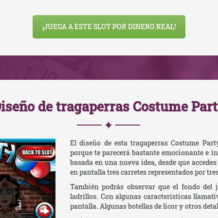
¡JUEGA A ESTE SLOT POR DINERO REAL!
iseño de tragaperras Costume Par
El diseño de esta tragaperras Costume Part
porque te parecerá bastante emocionante e in
basada en una nueva idea, desde que accedes 
en pantalla tres carretes representados por tre
También podrás observar que el fondo del 
ladrillos. Con algunas características llamat
pantalla. Algunas botellas de licor y otros deta