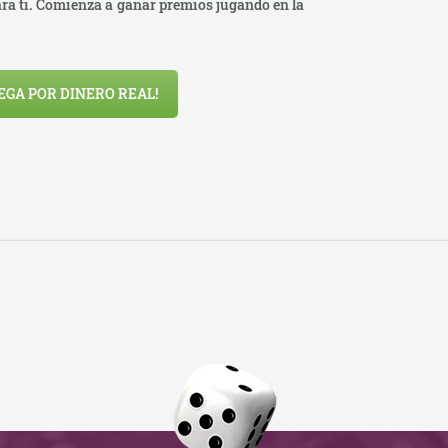
 para ti. Comienza a ganar premios jugando en la
EGA POR DINERO REAL!