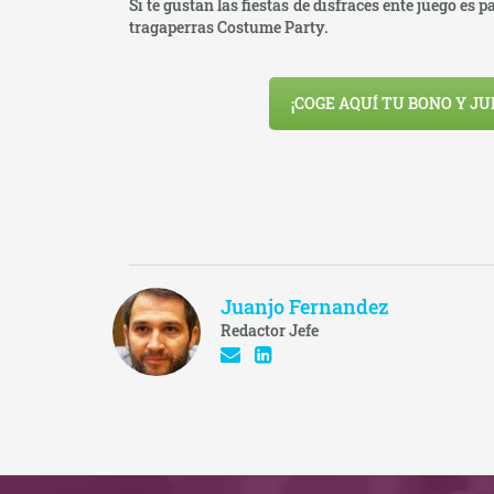
Si te gustan las fiestas de disfraces ente juego es
tragaperras Costume Party.
¡COGE AQUÍ TU BONO Y JU
Juanjo Fernandez
Redactor Jefe