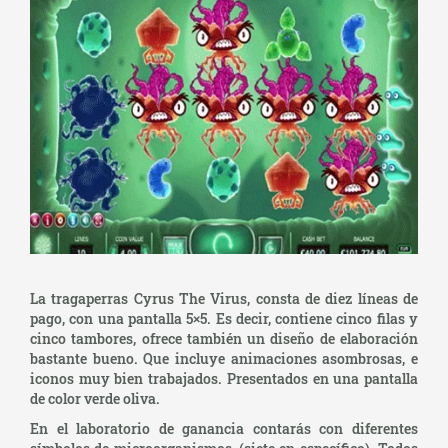
La tragaperras Cyrus The Virus, consta de diez líneas de
pago, con una pantalla 5×5. Es decir, contiene cinco filas y
cinco tambores, ofrece también un diseño de elaboración
bastante bueno. Que incluye animaciones asombrosas, e
iconos muy bien trabajados. Presentados en una pantalla
de color verde oliva.
En el laboratorio de ganancia contarás con diferentes