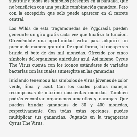
sustituir a todos los símbolos presentes en la pantalla, Que
no beneficien con una posible combinación ganadora. Pero
con la excepción que solo puede aparecer en el carrete
central.
Los Wilds de esta tragamonedas de Yggdrasil, pueden
generarte un giro gratis cada vez que finaliza la función.
Ofreciéndote una oportunidad extra para adquirir un
premio de manera gratuita. De igual forma, la tragaperras
brinda el bote de dos mil monedas. Ofrecido por cinco
símbolos del organismo unicelular azul. Así mismo, Cyrus
The Virus cuenta con los iconos estándares de variadas
bacterias con las cuales sumergirte en las ganancias.
Iniciando tenemos a los símbolos de virus jóvenes de color
verde, lima y azul. Con los cuales podrás manejar
recompensas de máximo doscientas monedas. También
podrás encontrar organismos amarillos y naranjas. Que
pueden brindar ganancias de 30 y 400 monedas,
respectivamente. Con todas estas opciones, puedes
multiplicar tus ganancias. Jugando en la tragaperras
Cyrus The Virus.