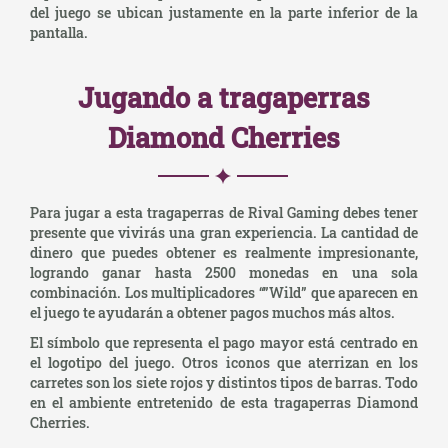
del juego se ubican justamente en la parte inferior de la
pantalla.
Jugando a tragaperras
Diamond Cherries
Para jugar a esta tragaperras de Rival Gaming debes tener
presente que vivirás una gran experiencia. La cantidad de
dinero que puedes obtener es realmente impresionante,
logrando ganar hasta 2500 monedas en una sola
combinación. Los multiplicadores “”Wild” que aparecen en
el juego te ayudarán a obtener pagos muchos más altos.
El símbolo que representa el pago mayor está centrado en
el logotipo del juego. Otros iconos que aterrizan en los
carretes son los siete rojos y distintos tipos de barras. Todo
en el ambiente entretenido de esta tragaperras Diamond
Cherries.