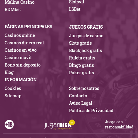
Slotsvil
Malina Casino
LSBet
BDMbet
PÁGINAS PRINCIPALES
JUEGOS GRATIS
Casinos online
Juegos de casino
Casinos dinero real
Slots gratis
Casinos en vivo
Blackjack gratis
Casino movil
Ruleta gratis
Bono sin deposito
Bingo gratis
Blog
Poker gratis
INFORMACIÓN
Cookies
Sobre nosotros
Sitemap
Contacto
Aviso Legal
Política de Privacidad
Juega con
responsabilidad