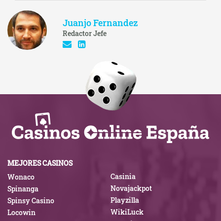
Juanjo Fernandez
Redactor Jefe
MEJORES CASINOS
Casinia
Wonaco
Novajackpot
Spinanga
Playzilla
Spinsy Casino
WikiLuck
Locowin