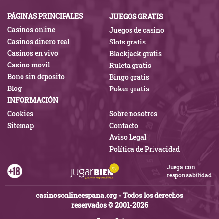
PÁGINAS PRINCIPALES
JUEGOS GRATIS
Casinos online
Juegos de casino
Casinos dinero real
Slots gratis
Casinos en vivo
Blackjack gratis
Casino movil
Ruleta gratis
Bono sin deposito
Bingo gratis
Blog
Poker gratis
INFORMACIÓN
Cookies
Sobre nosotros
Sitemap
Contacto
Aviso Legal
Política de Privacidad
Juega con
responsabilidad
casinosonlineespana.org - Todos los derechos
reservados © 2001-2026