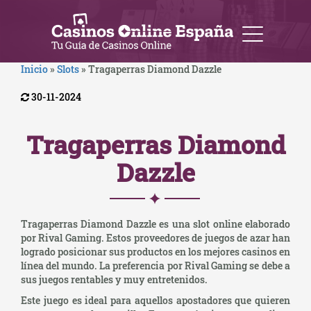
Inicio
»
Slots
»
Tragaperras Diamond Dazzle
30-11-2024
Tragaperras Diamond
Dazzle
Tragaperras Diamond Dazzle es una slot online elaborado
por Rival Gaming. Estos proveedores de juegos de azar han
logrado posicionar sus productos en los mejores casinos en
línea del mundo. La preferencia por Rival Gaming se debe a
sus juegos rentables y muy entretenidos.
Este juego es ideal para aquellos apostadores que quieren