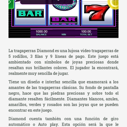
La tragaperras Diamond es una lujosa video tragaperras de
5 rodillos, 3 filas y 9 líneas de pago. Este juego está
ambientado con símbolos de joyas preciosas donde
resaltan sus brillantes colores. El jugador la encontrará,
realmente muy sencilla de jugar.
Tiene un diseño e interfaz sencilla que enamorará a los
amantes de las tragaperras clásicas. Su fondo de pantalla
negro, hace que las piedras preciosas y sobre todo el
diamante resalten fácilmente. Diamantes blancos, azules,
amarillos, verdes y rosados son las joyas que se pueden
encontrar en este juego.
Diamond cuenta también con una función de giro
automático o Auto play. Esta opción será la que le