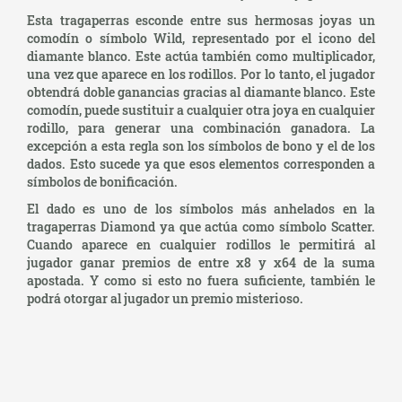
Esta tragaperras esconde entre sus hermosas joyas un
comodín o símbolo Wild, representado por el icono del
diamante blanco. Este actúa también como multiplicador,
una vez que aparece en los rodillos. Por lo tanto, el jugador
obtendrá doble ganancias gracias al diamante blanco. Este
comodín, puede sustituir a cualquier otra joya en cualquier
rodillo, para generar una combinación ganadora. La
excepción a esta regla son los símbolos de bono y el de los
dados. Esto sucede ya que esos elementos corresponden a
símbolos de bonificación.
El dado es uno de los símbolos más anhelados en la
tragaperras Diamond ya que actúa como símbolo Scatter.
Cuando aparece en cualquier rodillos le permitirá al
jugador ganar premios de entre x8 y x64 de la suma
apostada. Y como si esto no fuera suficiente, también le
podrá otorgar al jugador un premio misterioso.