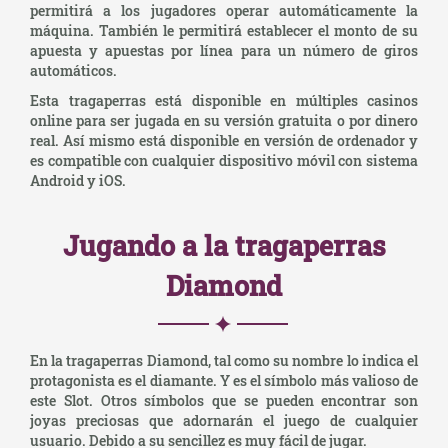
permitirá a los jugadores operar automáticamente la
máquina. También le permitirá establecer el monto de su
apuesta y apuestas por línea para un número de giros
automáticos.
Esta tragaperras está disponible en múltiples casinos
online para ser jugada en su versión gratuita o por dinero
real. Así mismo está disponible en versión de ordenador y
es compatible con cualquier dispositivo móvil con sistema
Android y iOS.
Jugando a la tragaperras
Diamond
En la tragaperras Diamond, tal como su nombre lo indica el
protagonista es el diamante. Y es el símbolo más valioso de
este Slot. Otros símbolos que se pueden encontrar son
joyas preciosas que adornarán el juego de cualquier
usuario. Debido a su sencillez es muy fácil de jugar.