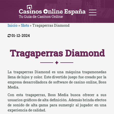
Inicio
»
Slots
»
Tragaperras Diamond
01-12-2024
Tragaperras Diamond
La tragaperras Diamond es una máquina tragamonedas
llena de lujos y color. Este divertido juego fue creado por la
empresa desarrolladora de software de casino online, Boss
Media.
Con esta tragaperras, Boss Media busca ofrecer a sus
usuarios gráficos de alta definición. Además brinda efectos
de sonido de alta gama para sumergir al jugador en una
experiencia de calidad.