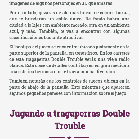
imágenes de algunos personajes en 3D que amarás.
Por otro lado, gozarás de algunas líneas de colores fucsia,
que te brindarán un estilo único. De fondo habrá una
ciudad a lo lejos con ambiente morado, otra en un ambiente
azul, y más. También, te vas a encontrar con algunas
escenificaciones bastante atractivas.
El logotipo del juego se encuentra ubicado justamente en la
parte superior de la pantalla, en tonos fríos. En los carretes
de esta tragaperras Double Trouble verás una vieja radio
blanca. Esta clase de detalles contribuyen en gran medida a
una estética hermosa que te traerá mucha diversión.
También notarás que los controles de juegos ubican en la
parte de abajo de la pantalla. Esto mientras que aparecen
algunos pequeños paneles con información sobre el juego.
Jugando a tragaperras Double
Trouble