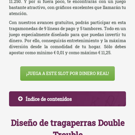
11.250. Y por si fuera poco, te encontrarás con un juego
bastante atractivo, con gráficos excelentes que llamarán tu
atención.
Con nuestros avances gratuitos, podrás participar en esta
tragamonedas de 9 líneas de pago y 5 tambores. Todo en un
juego especialmente diseñado para que puedas invertir tu
dinero. Por ello, conseguirás entretenimiento y la máxima
diversión desde la comodidad de tu hogar. Sólo debes
apostar como mínimo € 0,01 y como máximo € 11,25.
¡JUEGA A ESTE SLOT POR DINERO REAL!
Índice de contenidos
Diseño de tragaperras Double
Trouble