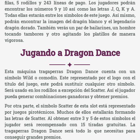
filas, 5 rodillos y 243 líneas de pago. Los jugadores podrán
encontrar los números 9 y 10 así como las letras J, Q, K y A.
Todas ellas estarán entre los símbolos de este juego. Así mismo,
podrán encontrar la imagen del dragón blanco y el legendario
dragón dorado. También verás un par de bailarines, un hombre
tocando tambores y otro agitando los platillos de manera
vigorosa.
Jugando a Dragon Dance
Esta máquina tragaperras Dragon Dance cuenta con un
símbolo Wild o comodín. Este representado por el logo con el
título del juego, este podrá sustituir cualquier otro símbolo.
Será usado en los rodillos a excepción del Scatter. Así el jugador
pueda generar combinaciones ganadoras y obtener premios.
Por otra parte, el símbolo Scatter de esta slot está representado
por juegos pirotécnicos. Muchos de ellos estallarán formando
las letras de Scatter. Al obtener entre 3 y 5 de estos símbolos el
jugador será recompensado con 15 tiradas gratuitas. La
tragaperras Dragon Dance será todo lo que necesitas para
conseguir grandes premios.