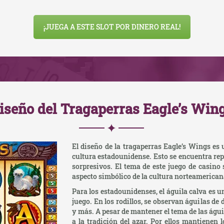
¡JUEGA A ESTE SLOT POR DINERO REAL!
iseño del Tragaperras Eagle’s Win
El diseño de la tragaperras Eagle’s Wings es
cultura estadounidense. Esto se encuentra rep
sorpresivos. El tema de este juego de casino 
aspecto simbólico de la cultura norteamerican
Para los estadounidenses, el águila calva es u
juego. En los rodillos, se observan águilas de
y más. A pesar de mantener el tema de las águ
a la tradición del azar. Por ellos mantienen 