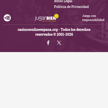
Aviso Legal
Política de Privacidad
Juega con
responsabilidad
casinosonlineespana.org - Todos los derechos
reservados © 2001-2026