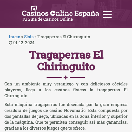
Inicio
»
Slots
»
Tragaperras El Chiringuito
01-12-2024
Tragaperras El
Chiringuito
Con un ambiente muy veraniego y con deliciosos cócteles
playeros, llega a los casinos físicos la tragaperras El
Chiringuito.
Esta máquina tragaperras fue diseñada por la gran empresa
creadora de juegos de casino Novomatic. Está compuesta por
dos pantallas de juego, ubicadas en la zona inferior y superior
de la máquina. Que te permiten conseguir así más ganancias,
gracias a los diversos juegos que te ofrece.