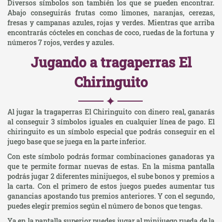
Diversos símbolos son también los que se pueden encontrar.
Abajo conseguirás frutas como limones, naranjas, cerezas,
fresas y campanas azules, rojas y verdes. Mientras que arriba
encontrarás cócteles en conchas de coco, ruedas de la fortuna y
números 7 rojos, verdes y azules.
Jugando a tragaperras El
Chiringuito
Al jugar la tragaperras El Chiringuito con dinero real, ganarás
al conseguir 3 símbolos iguales en cualquier línea de pago. El
chiringuito es un símbolo especial que podrás conseguir en el
juego base que se juega en la parte inferior.
Con este símbolo podrás formar combinaciones ganadoras ya
que te permite formar nuevas de estas. En la misma pantalla
podrás jugar 2 diferentes minijuegos, el sube bonos y premios a
la carta. Con el primero de estos juegos puedes aumentar tus
ganancias apostando tus premios anteriores. Y con el segundo,
puedes elegir premios según el número de bonos que tengas.
Ya en la pantalla superior puedes jugar al minijuego rueda de la