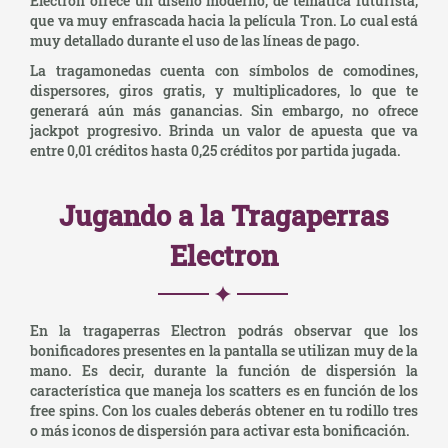
Electron ofrece un diseño moderno, de temática futurista,
que va muy enfrascada hacia la película Tron. Lo cual está
muy detallado durante el uso de las líneas de pago.
La tragamonedas cuenta con símbolos de comodines,
dispersores, giros gratis, y multiplicadores, lo que te
generará aún más ganancias. Sin embargo, no ofrece
jackpot progresivo. Brinda un valor de apuesta que va
entre 0,01 créditos hasta 0,25 créditos por partida jugada.
Jugando a la Tragaperras
Electron
En la tragaperras Electron podrás observar que los
bonificadores presentes en la pantalla se utilizan muy de la
mano. Es decir, durante la función de dispersión la
característica que maneja los scatters es en función de los
free spins. Con los cuales deberás obtener en tu rodillo tres
o más iconos de dispersión para activar esta bonificación.