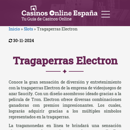
Inicio
»
Slots
»
Tragaperras Electron
30-11-2024
Tragaperras Electron
Conoce la gran sensación de diversión y entretenimiento
con la tragaperras Electron de la empresa de videojuegos de
azar Saucify. Con un diseño asombroso ideado gracias a la
película de Tron. Electron ofrece diversas combinaciones
ganadoras con premios impresionantes. Los cuales,
lograrás adquirir gracias a los múltiples símbolos
representados en la tragaperras.
La tragamonedas en línea te brindará una sensación