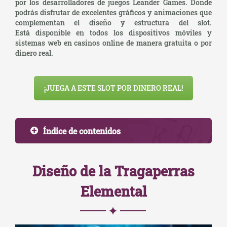
por los desarrolladores de juegos Leander Games. Donde
podrás disfrutar de excelentes gráficos y animaciones que
complementan el diseño y estructura del slot.
Está disponible en todos los dispositivos móviles y
sistemas web en casinos online de manera gratuita o por
dinero real.
¡JUEGA A ESTE SLOT POR DINERO REAL!
Índice de contenidos
Diseño de la Tragaperras
Elemental