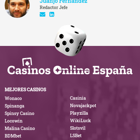
Juanjo Fernandez
Redactor Jefe
MEJORES CASINOS
Casinia
Wonaco
Novajackpot
Spinanga
Playzilla
Spinsy Casino
WikiLuck
Locowin
Slotsvil
Malina Casino
LSBet
BDMbet