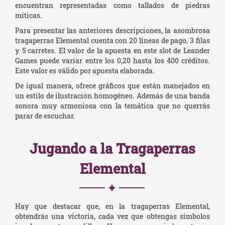
encuentran representadas como tallados de piedras
míticas.
Para presentar las anteriores descripciones, la asombrosa
tragaperras Elemental cuenta con 20 líneas de pago, 3 filas
y 5 carretes. El valor de la apuesta en este slot de Leander
Games puede variar entre los 0,20 hasta los 400 créditos.
Este valor es válido por apuesta elaborada.
De igual manera, ofrece gráficos que están manejados en
un estilo de ilustración homogéneo. Además de una banda
sonora muy armoniosa con la temática que no querrás
parar de escuchar.
Jugando a la Tragaperras
Elemental
Hay que destacar que, en la tragaperras Elemental,
obtendrás una victoria, cada vez que obtengas símbolos