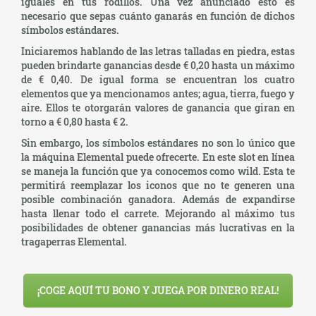
iguales en tus rodillos. Una vez anunciado esto es
necesario que sepas cuánto ganarás en función de dichos
símbolos estándares.
Iniciaremos hablando de las letras talladas en piedra, estas
pueden brindarte ganancias desde € 0,20 hasta un máximo
de € 0,40. De igual forma se encuentran los cuatro
elementos que ya mencionamos antes; agua, tierra, fuego y
aire. Ellos te otorgarán valores de ganancia que giran en
torno a € 0,80 hasta € 2.
Sin embargo, los símbolos estándares no son lo único que
la máquina Elemental puede ofrecerte. En este slot en línea
se maneja la función que ya conocemos como wild. Esta te
permitirá reemplazar los iconos que no te generen una
posible combinación ganadora. Además de expandirse
hasta llenar todo el carrete. Mejorando al máximo tus
posibilidades de obtener ganancias más lucrativas en la
tragaperras Elemental.
¡COGE AQUÍ TU BONO Y JUEGA POR DINERO REAL!