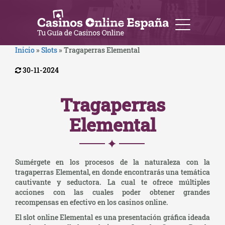
Inicio
»
Slots
»
Tragaperras Elemental
30-11-2024
Tragaperras
Elemental
Sumérgete en los procesos de la naturaleza con la
tragaperras Elemental, en donde encontrarás una temática
cautivante y seductora. La cual te ofrece múltiples
acciones con las cuales poder obtener grandes
recompensas en efectivo en los casinos online.
El slot online Elemental es una presentación gráfica ideada