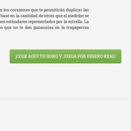
n los corazones que te permitirán duplicar las
base en la cantidad de veces que el medidor se
s estándares representados por la estrella. La
nos que no te den ganancias en la tragaperras
¡COGE AQUÍ TU BONO Y JUEGA POR DINERO REAL!