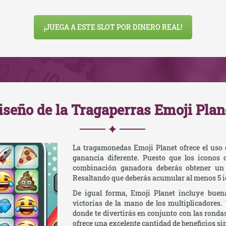
¡JUEGA A ESTE SLOT POR DINERO REAL!
iseño de la Tragaperras Emoji Plan
La tragamonedas Emoji Planet ofrece el uso 
ganancia diferente. Puesto que los iconos 
combinación ganadora deberás obtener un 
Resaltando que deberás acumular al menos 5 i
De igual forma, Emoji Planet incluye bue
victorias de la mano de los multiplicadores
donde te divertirás en conjunto con las ronda
ofrece una excelente cantidad de beneficios sin