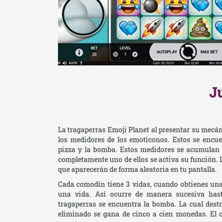
J
La tragaperras Emoji Planet al presentar su mecá
los medidores de los emoticonos. Estos se encuen
pizza y la bomba. Estos medidores se acumulan 
completamente uno de ellos se activa su función.
que aparecerán de forma aleatoria en tu pantalla.
Cada comodín tiene 3 vidas, cuando obtienes una 
una vida. Así ocurre de manera sucesiva hast
tragaperras se encuentra la bomba. La cual dest
eliminado se gana de cinco a cien monedas. El c