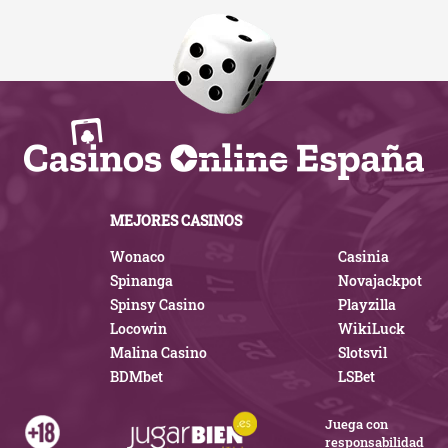
MEJORES CASINOS
Wonaco
Casinia
Spinanga
Novajackpot
Spinsy Casino
Playzilla
Locowin
WikiLuck
Malina Casino
Slotsvil
BDMbet
LSBet
Juega con
responsabilidad