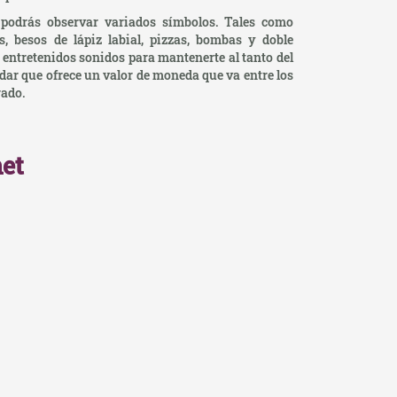
 podrás observar variados símbolos. Tales como
s, besos de lápiz labial, pizzas, bombas y doble
entretenidos sonidos para mantenerte al tanto del
idar que ofrece un valor de moneda que va entre los
rado.
et