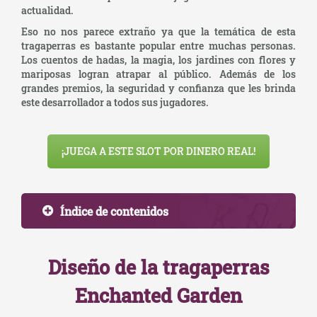
actualidad.
Eso no nos parece extraño ya que la temática de esta
tragaperras es bastante popular entre muchas personas.
Los cuentos de hadas, la magia, los jardines con flores y
mariposas logran atrapar al público. Además de los
grandes premios, la seguridad y confianza que les brinda
este desarrollador a todos sus jugadores.
¡JUEGA A ESTE SLOT POR DINERO REAL!
Índice de contenidos
Diseño de la tragaperras
Enchanted Garden