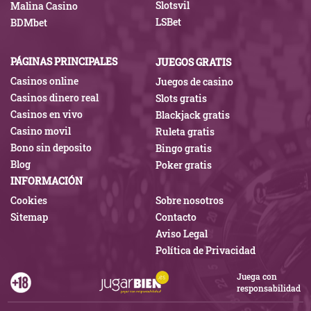
Slotsvil
Malina Casino
LSBet
BDMbet
PÁGINAS PRINCIPALES
JUEGOS GRATIS
Casinos online
Juegos de casino
Casinos dinero real
Slots gratis
Casinos en vivo
Blackjack gratis
Casino movil
Ruleta gratis
Bono sin deposito
Bingo gratis
Blog
Poker gratis
INFORMACIÓN
Cookies
Sobre nosotros
Sitemap
Contacto
Aviso Legal
Política de Privacidad
Juega con
responsabilidad