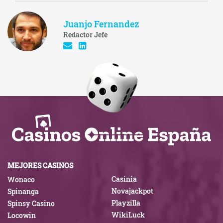
Juanjo Fernandez
Redactor Jefe
MEJORES CASINOS
Casinia
Wonaco
Novajackpot
Spinanga
Playzilla
Spinsy Casino
WikiLuck
Locowin