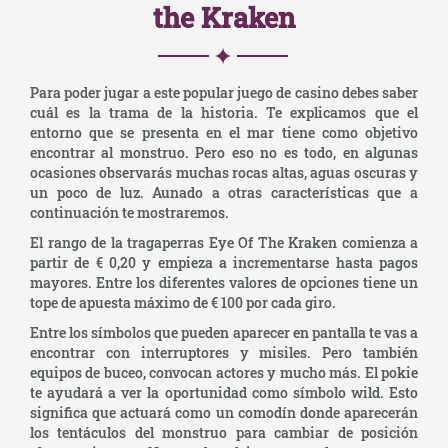
the Kraken
Para poder jugar a este popular juego de casino debes saber
cuál es la trama de la historia. Te explicamos que el
entorno que se presenta en el mar tiene como objetivo
encontrar al monstruo. Pero eso no es todo, en algunas
ocasiones observarás muchas rocas altas, aguas oscuras y
un poco de luz. Aunado a otras características que a
continuación te mostraremos.
El rango de la tragaperras Eye Of The Kraken comienza a
partir de € 0,20 y empieza a incrementarse hasta pagos
mayores. Entre los diferentes valores de opciones tiene un
tope de apuesta máximo de € 100 por cada giro.
Entre los símbolos que pueden aparecer en pantalla te vas a
encontrar con interruptores y misiles. Pero también
equipos de buceo, convocan actores y mucho más. El pokie
te ayudará a ver la oportunidad como símbolo wild. Esto
significa que actuará como un comodín donde aparecerán
los tentáculos del monstruo para cambiar de posición