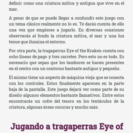
definir como una criatura mítica y antigua que vive en el
mar.
A pesar de que se puede llegar a confundir este juego con
un tema clásico realmente no lo es. Te darás cuenta de ello
una vez que empieces a jugarlo. En diversas ocasiones
observarás al fondo la criatura mítica, el mar y una luz
tenue que ilumina el entorno.
Por otra parte, la tragaperras Eye of the Kraken cuenta con
ocho líneas de pago y tres carretes. Pero esto no es todo. Es
necesario que sepas que los tambores se hacen presentes
en el centro con un contorno bastante antiguo y pequeño.
El mismo tiene un aspecto de máquina vieja que se conecta
con los controles. Estos finalmente aparecen en la parte
baja de la pantalla. Este juego dejará ver como parte de su
diseño algunos elementos bastante llamativos. Entre estos
encontrarás un cofre del tesoro en los tentáculos de la
criatura, algunas áreas oscuras y mucho más.
Jugando a tragaperras Eye of