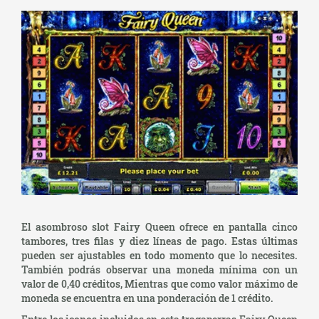
El asombroso slot Fairy Queen ofrece en pantalla cinco
tambores, tres filas y diez líneas de pago. Estas últimas
pueden ser ajustables en todo momento que lo necesites.
También podrás observar una moneda mínima con un
valor de 0,40 créditos, Mientras que como valor máximo de
moneda se encuentra en una ponderación de 1 crédito.