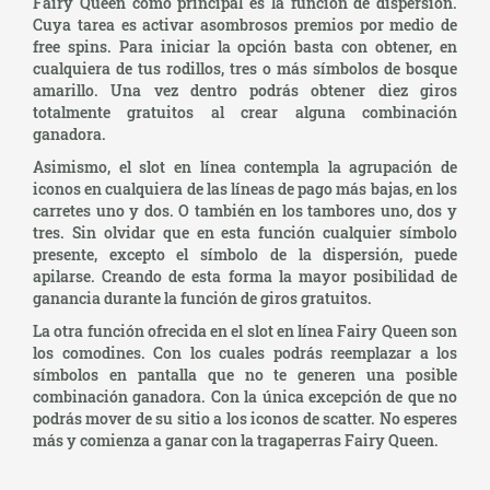
Fairy Queen como principal es la función de dispersión.
Cuya tarea es activar asombrosos premios por medio de
free spins. Para iniciar la opción basta con obtener, en
cualquiera de tus rodillos, tres o más símbolos de bosque
amarillo. Una vez dentro podrás obtener diez giros
totalmente gratuitos al crear alguna combinación
ganadora.
Asimismo, el slot en línea contempla la agrupación de
iconos en cualquiera de las líneas de pago más bajas, en los
carretes uno y dos. O también en los tambores uno, dos y
tres. Sin olvidar que en esta función cualquier símbolo
presente, excepto el símbolo de la dispersión, puede
apilarse. Creando de esta forma la mayor posibilidad de
ganancia durante la función de giros gratuitos.
La otra función ofrecida en el slot en línea Fairy Queen son
los comodines. Con los cuales podrás reemplazar a los
símbolos en pantalla que no te generen una posible
combinación ganadora. Con la única excepción de que no
podrás mover de su sitio a los iconos de scatter. No esperes
más y comienza a ganar con la tragaperras Fairy Queen.