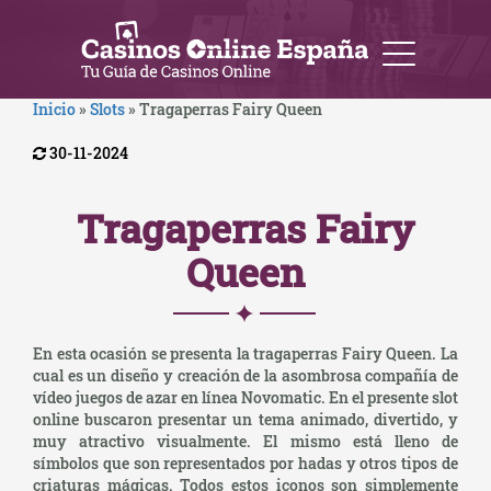
Inicio
»
Slots
»
Tragaperras Fairy Queen
30-11-2024
Tragaperras Fairy
Queen
En esta ocasión se presenta la tragaperras Fairy Queen. La
cual es un diseño y creación de la asombrosa compañía de
vídeo juegos de azar en línea Novomatic. En el presente slot
online buscaron presentar un tema animado, divertido, y
muy atractivo visualmente. El mismo está lleno de
símbolos que son representados por hadas y otros tipos de
criaturas mágicas. Todos estos iconos son simplemente