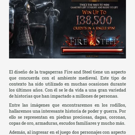
El diseño de la tragaperras Fire and Steel tiene un aspecto
que concuerda con el ambiente medieval. Este tipo de
contexto ha sido utilizado en muchas ocasiones durante
los últimos años. Con él se le da vida a una gran variedad
de historias que han impactado a millones de personas.
Entre las imágenes que encontraremos en los rodillos,
hallaremos una interesante historia de poder y guerra. Por
ello se representan en piedras preciosas, dagas, coronas,
copas de oro, armaduras, escudos familiares y mucho más.
Además, al ingresar en el juego dos personajes con aspecto