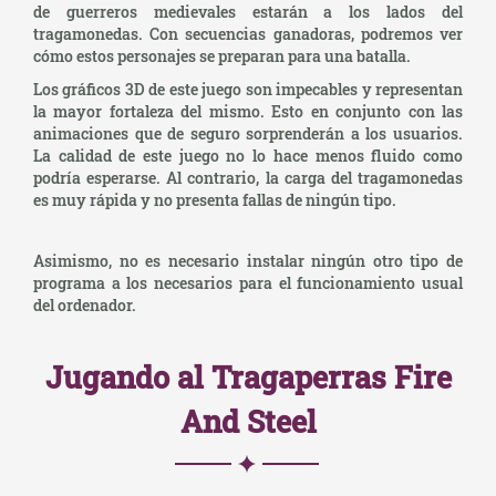
de guerreros medievales estarán a los lados del
tragamonedas. Con secuencias ganadoras, podremos ver
cómo estos personajes se preparan para una batalla.
Los gráficos 3D de este juego son impecables y representan
la mayor fortaleza del mismo. Esto en conjunto con las
animaciones que de seguro sorprenderán a los usuarios.
La calidad de este juego no lo hace menos fluido como
podría esperarse. Al contrario, la carga del tragamonedas
es muy rápida y no presenta fallas de ningún tipo.
Asimismo, no es necesario instalar ningún otro tipo de
programa a los necesarios para el funcionamiento usual
del ordenador.
Jugando al Tragaperras Fire
And Steel