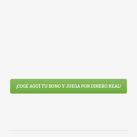
¡COGE AQUÍ TU BONO Y JUEGA POR DINERO REAL!